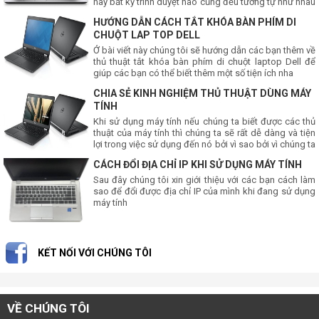
hay bất kỳ trình duyệt nào cũng đều tương tự như nhau
mà thôi .
HƯỚNG DẪN CÁCH TẮT KHÓA BÀN PHÍM DI
CHUỘT LAP TOP DELL
Ở bài viết này chúng tôi sẽ hướng dẫn các bạn thêm về
thủ thuật tắt khóa bàn phím di chuột laptop Dell để
giúp các bạn có thể biết thêm một số tiện ích nha
CHIA SẺ KINH NGHIỆM THỦ THUẬT DÙNG MÁY
TÍNH
Khi sử dụng máy tính nếu chúng ta biết được các thủ
thuật của máy tính thì chúng ta sẽ rất dễ dàng và tiện
lợi trong việc sử dụng đến nó bởi vì sao bởi vì chúng ta
sẽ có được nhưng điều thú vị và dùng
CÁCH ĐỔI ĐỊA CHỈ IP KHI SỬ DỤNG MÁY TÍNH
Sau đây chúng tôi xin giới thiệu với các bạn cách làm
sao để đổi được địa chỉ IP của mình khi đang sử dụng
máy tính
KẾT NỐI VỚI CHÚNG TÔI
VỀ CHÚNG TÔI