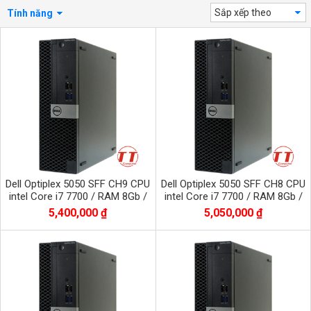
Sắp xếp theo
Tính năng
Dell Optiplex 5050 SFF CH9 CPU
Dell Optiplex 5050 SFF CH8 CPU
intel Core i7 7700 / RAM 8Gb /
intel Core i7 7700 / RAM 8Gb /
SSD 512Gb nvme
SSD 256Gb nvme
5,400,000 ₫
5,050,000 ₫