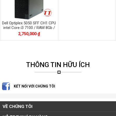
Dell Optiplex 5050 SFF CH1 CPU
intel Core i3 7100 / RAM 8Gb /
SSD 120Gb
2,750,000 ₫
THÔNG TIN HỮU ÍCH
KẾT NỐI VỚI CHÚNG TÔI
VỀ CHÚNG TÔI