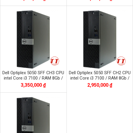
Dell Optiplex 5050 SFF CH3 CPU
Dell Optiplex 5050 SFF CH2 CPU
intel Core i3 7100 / RAM 8Gb /
intel Core i3 7100 / RAM 8Gb /
SSD 512Gb nvme
SSD 256Gb nvme
3,350,000 ₫
2,950,000 ₫