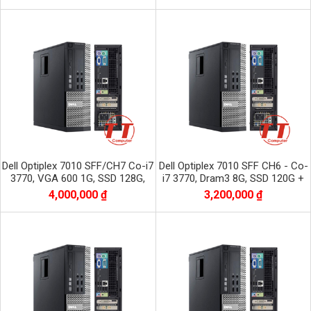
Dell Optiplex 7010 SFF/CH7 Co-i7
Dell Optiplex 7010 SFF CH6 - Co-
3770, VGA 600 1G, SSD 128G,
i7 3770, Dram3 8G, SSD 120G +
Dram3 8Gb, HDD 500G
HDD 500G
4,000,000 ₫
3,200,000 ₫