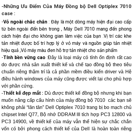
-Những Ưu Điểm Của Máy Đồng bộ Dell Optiplex 7010
case :
-
Vỏ ngoài chắc chắn
: Đây là một dòng máy hiện đại cao cấp
từ bên ngoài đến bên trong , Máy Dell 7010 mang đến phong
cách hiện đại cho không gian làm việc của bạn .Vị trí các khe
tản nhiệt được bố trí hợp lý ở vỏ máy và nguồn giúp tản nhiệt
hiệu quả ,Vỏ máy màu đen hỗ trợ tản nhiệt cho sản phẩm
-
Tính bền vững cao
:
Đây là loại máy có tính ổn định rất cao
do được nhà sản xuất thiết kế và chế tạo đồng bộ theo tiêu
chuẩn riêng thậm trí là cả phần mềm điều kiển driver và Hệ
điều hành windows của máy
cũng được viết lại cho phù hợp
với phần cứng.
-T
hiết kế đẹp mắt
: Dù được thiết kế đồng bộ nhưng khi bạn
muốn nâng cấp cấu hình của
máy đồng bộ 7010 các bạn sẽ
không phải “lăn tăn”
Dell Optiplex 7010 trang bị bo mạch chủ
chipset Intel Q77, Bộ nhớ DDRAM III tích hợp PC3 12800 và
PC3 14900
, về thiết kế của máy vẫn thể hiện sự chắc chắn
vốn có bởi phong cách thiết kế của Dell là hoàn toàn riêng