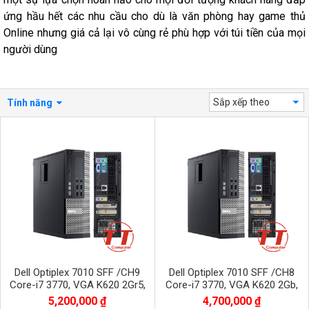
ứng hầu hết các nhu cầu cho dù là văn phòng hay game thủ
Online nhưng giá cả lại vô cùng rẻ phù hợp với túi tiền của mọi
người dùng
Sắp xếp theo
Tính năng
Dell Optiplex 7010 SFF /CH9
Dell Optiplex 7010 SFF /CH8
Core-i7 3770, VGA K620 2Gr5,
Core-i7 3770, VGA K620 2Gb,
SSD 512G, Dram3 16Gb
SSD 128G, Dram3 16Gb,
5,200,000 ₫
4,700,000 ₫