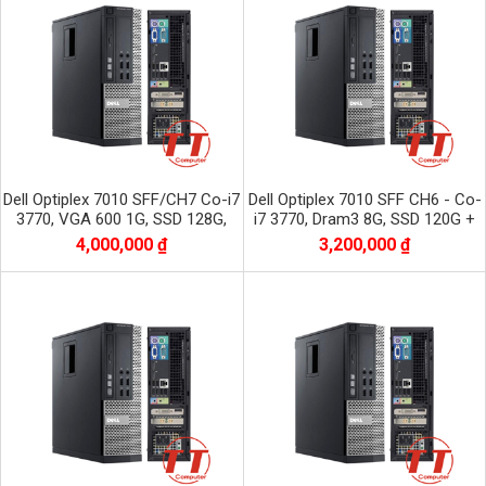
Dell Optiplex 7010 SFF/CH7 Co-i7
Dell Optiplex 7010 SFF CH6 - Co-
3770, VGA 600 1G, SSD 128G,
i7 3770, Dram3 8G, SSD 120G +
Dram3 8Gb, HDD 500G
HDD 500G
4,000,000 ₫
3,200,000 ₫