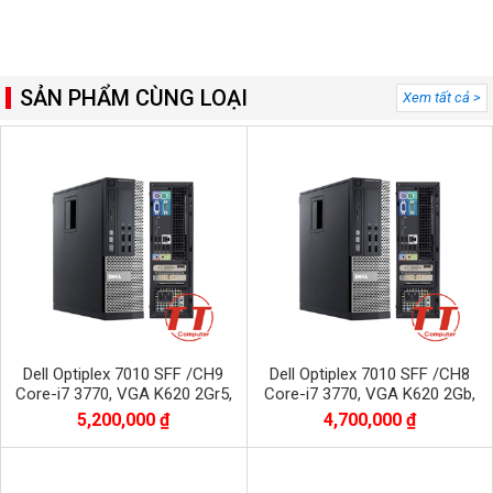
SẢN PHẨM CÙNG LOẠI
Xem tất cả >
Dell Optiplex 7010 SFF /CH9
Dell Optiplex 7010 SFF /CH8
Core-i7 3770, VGA K620 2Gr5,
Core-i7 3770, VGA K620 2Gb,
SSD 512G, Dram3 16Gb
SSD 128G, Dram3 16Gb,
5,200,000 ₫
4,700,000 ₫