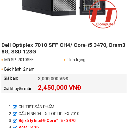
Dell Optiplex 7010 SFF CH4/ Core-i5 3470, Dram3
8G, SSD 128G
Mã SP: 7010SFF
Tình trạng:
Bảo hành: 2 năm
Giá bán:
3,000,000 VNĐ
2,450,000 VNĐ
Giá khuyến mãi:
CHI TIẾT SẢN PHẨM
CẤU HÌNH 04 : Dell OPTIPLEX 7010
Bộ xử lý Intel® Core™ i5 - 3470
RAM : 8 Gb