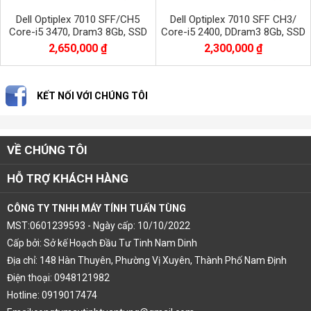
Dell Optiplex 7010 SFF/CH5
Dell Optiplex 7010 SFF CH3/
Core-i5 3470, Dram3 8Gb, SSD
Core-i5 2400, DDram3 8Gb, SSD
128G + HDD 500Gb
120Gb
2,650,000 ₫
2,300,000 ₫
KẾT NỐI VỚI CHÚNG TÔI
VỀ CHÚNG TÔI
HỖ TRỢ KHÁCH HÀNG
CÔNG TY TNHH MÁY TÍNH TUẤN TÙNG
MST:0601239593 - Ngày cấp: 10/10/2022
Cấp bởi: Sở kế Hoạch Đầu Tư Tinh Nam Dinh
Địa chỉ: 148 Hàn Thuyên, Phường Vị Xuyên, Thành Phố Nam Định
Điện thoại: 0948121982
Hotline: 0919017474