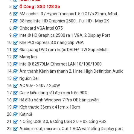
Ổ Cứng : SSD 128 Gb
6M cache L3 / HyperTransport: 5.0 GT/s 22nm, 64bit.
Đồ họa Intel HD Graphics 2500....Full HD - Max 2K
Onboard VGA Intel Q75
Intel® HD Graphics 2500 ra 1 VGA, 2 Display Port
Khe PCI Express 3.0 nâng cấp VGA
Đĩa quang DVD rom hoặc DVD+/-RW SuperMulti
Mạng lan
Intel® 82579LM Ethernet LAN 10/100/1000
Âm thanh Kênh âm thanh 2.1 Intel High Definition Audio
Nguồn Dell
AC 90v - 240v / 250W
Case kiểu dáng rất đẹp mới trên 90%
Hệ điều hành Windows 7 Pro OE bản quyền
Kích thước 36cm x 41cm x 10cm
Kết nối
4 Cổng USB 3.0, 6 Cổng USB 2.0 + 02 cổng PS2
Audio in-out, micro-in, Out 1 VGA và 2 cổng Display port