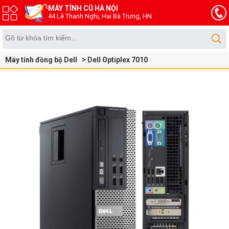
MÁY TÍNH CŨ HÀ NỘI
44 Lê Thanh Nghị, Hai Bà Trưng, HN
Máy tính đồng bộ Dell
Dell Optiplex 7010