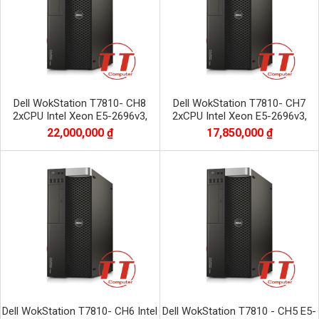
Dell WokStation T7810- CH8
Dell WokStation T7810- CH7
2xCPU Intel Xeon E5-2696v3,
2xCPU Intel Xeon E5-2696v3,
RAM 32GB, SSD 512GB + HDD
RAM 32GB, SSD 512GB + HDD
22,000,000 ₫
17,850,000 ₫
1TB, VGA Gigabyte
1TB, VGA Galax RTX
Dell WokStation T7810- CH6 Intel
Dell WokStation T7810 - CH5 E5-