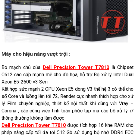
Máy cho hiệu năng vượt trội :
Bo mạch chủ của
Dell Precision Tower T7810
là Chipset
C612 cao cấp mạnh mẽ cho đồ họa, hỗ trợ Bộ xử lý Intel Dual
Xeon E5-2600 v3 Seri
Kết hợp sức mạnh 2 CPU Xeon E5 dòng V3 thế hệ 3 có thể cho
số Core và luồng lên tới 72, Render cực nhanh thích hợp cho xử
lý Film chuyên nghiệp, thiết kế nội thất khi dùng với Vray –
Corona , các công việc tính toán phức tạp mà các bộ xử lý i7
thông thường không làm được
Dell Precision Tower T7810
được tích hợp 16 khe RAM cho
phép nâng cấp tối đa tới 512 Gb sử dụng bộ nhớ DDR4 ECC