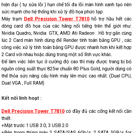
hiện đại ( tự sửa lỗi ) hạn chế tối đa lỗi màn hình xanh tạo nên
sức mạnh cho hệ thống khi xử lý đồ họa phức tạp.
Máy trạm
Dell Precision Tower T7810
hỗ trợ hầu hết các
dòng card đồ họa của các hãng nổi tiếng trên thế giới như:
Nvidia Quadro, Nvidia GTX, AMD Ati Radeon . Hỗ trợ gắn cùng
lúc 2 Card màn hình dùng để Render tính toán bằng GPU , các
công việc xử lý tính toán bằng GPU được nhanh hơn khi kết hợp
2 Card với nhau hoặc dùng trong một số lĩnh vực khác.
Để làm việc liên tục ở cường độ cao thì máy được trang bị bộ
nguồn công suất thực 825w chuẩn 80 Plus Gold, người dùng có
thể thỏa sức nâng cấu hình máy lên mức cao nhất. (Dual CPU,
Dual VGA , Full RAM)
Kết nối linh hoạt :
Dell Precision Tower T7810
có đầy đủ các cổng kết nối cần
thiết :
+Mặt trước 1 USB 3.0; 3 USB 2.0
+Bên trong thùng máy 2 SATA/SAS 6Gb/s; 2 SATA 3GB/s for