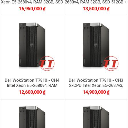
Xeon E5-2680v4, RAM 32GB, SSD
2680v4, RAM 32GB, SSD 512GB +
512GB + HDD 1TB, VGA RTX
HDD 1TB, VGA Quadro M4000
16,950,000 ₫
13,500,000 ₫
3060 OC
Dell WokStation T7810 - CH4
Dell WokStation T7810 - CH3
Intel Xeon E5-2680v4, RAM
2xCPU Intel Xeon E5-2637v3,
32GB, SSD 512GB + HDD 1TB,
RAM 32GB DDR4, SSD 512GB
12,600,000 ₫
14,900,000 ₫
VGA NVIDIA Quadro
NVME + HDD 1TB, VGA