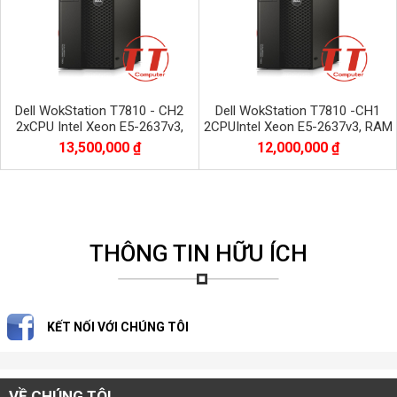
Dell WokStation T7810 - CH2
Dell WokStation T7810 -CH1
2xCPU Intel Xeon E5-2637v3,
2CPUIntel Xeon E5-2637v3, RAM
RAM 32GB, SSD 512GB + HDD
32GB, SSD 512GB + HDD 1TB,
13,500,000 ₫
12,000,000 ₫
1TB GTX 1060 OC
VGA NVIDIA GT730
THÔNG TIN HỮU ÍCH
KẾT NỐI VỚI CHÚNG TÔI
VỀ CHÚNG TÔI