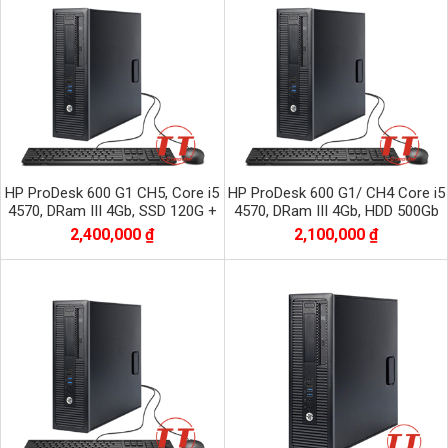
HP ProDesk 600 G1 CH5, Core i5
HP ProDesk 600 G1/ CH4 Core i5
4570, DRam III 4Gb, SSD 120G +
4570, DRam III 4Gb, HDD 500Gb
HDD 500G
2,400,000 ₫
2,100,000 ₫