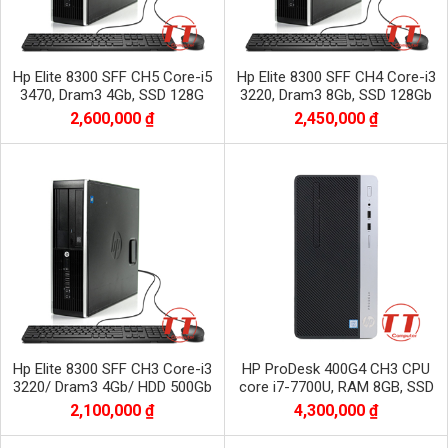
Hp Elite 8300 SFF CH5 Core-i5
Hp Elite 8300 SFF CH4 Core-i3
3470, Dram3 4Gb, SSD 128G
3220, Dram3 8Gb, SSD 128Gb
2,600,000 ₫
2,450,000 ₫
Hp Elite 8300 SFF CH3 Core-i3
HP ProDesk 400G4 CH3 CPU
3220/ Dram3 4Gb/ HDD 500Gb
core i7-7700U, RAM 8GB, SSD
120GB + HDD 500GB VGA 2G
2,100,000 ₫
4,300,000 ₫