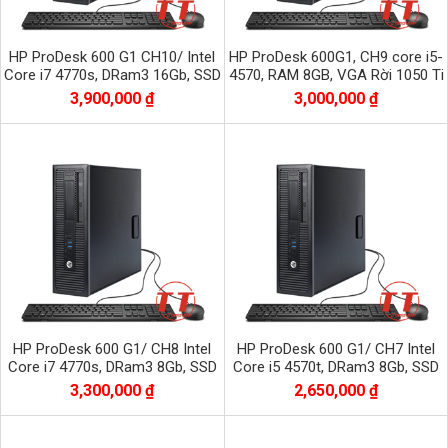
HP ProDesk 600 G1 CH10/ Intel
HP ProDesk 600G1, CH9 core i5-
Core i7 4770s, DRam3 16Gb, SSD
4570, RAM 8GB, VGA Rời 1050 Ti
120G + HDD 500G/ VGA Quadro
4GB, SSD 120GB + HDD 500GB
3,900,000 ₫
3,000,000 ₫
2Gb
HP ProDesk 600 G1/ CH8 Intel
HP ProDesk 600 G1/ CH7 Intel
Core i7 4770s, DRam3 8Gb, SSD
Core i5 4570t, DRam3 8Gb, SSD
120G + HDD 500G
120G + HDD 500G
3,300,000 ₫
2,650,000 ₫