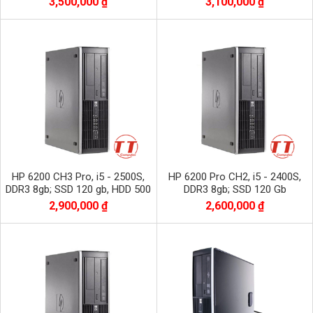
3,500,000 ₫
3,100,000 ₫
HP 6200 CH3 Pro, i5 - 2500S,
HP 6200 Pro CH2, i5 - 2400S,
DDR3 8gb; SSD 120 gb, HDD 500
DDR3 8gb; SSD 120 Gb
Gb
2,900,000 ₫
2,600,000 ₫