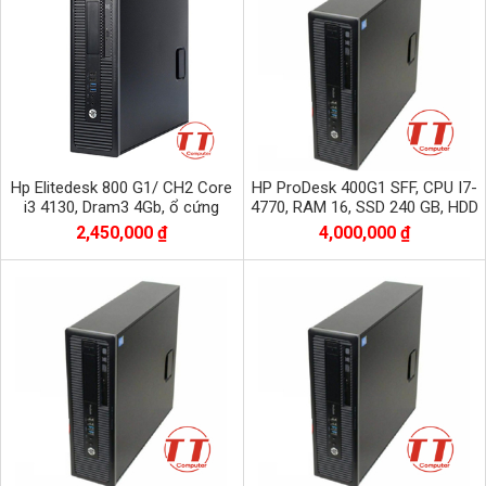
Hp Elitedesk 800 G1/ CH2 Core
HP ProDesk 400G1 SFF, CPU I7-
i3 4130, Dram3 4Gb, ổ cứng
4770, RAM 16, SSD 240 GB, HDD
500Gb
500 GB
2,450,000 ₫
4,000,000 ₫