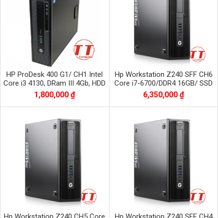
HP ProDesk 400 G1/ CH1 Intel
Hp Workstation Z240 SFF CH6
Core i3 4130, DRam III 4Gb, HDD
Core i7-6700/DDR4 16GB/ SSD
500Gb
256 Gb nvme+ HDD 1T VGA
1,800,000 ₫
6,350,000 ₫
K620
Hp Workstation Z240 CH5 Core
Hp Workstation Z240 SFF CH4