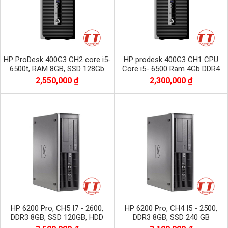
HP ProDesk 400G3 CH2 core i5-
HP prodesk 400G3 CH1 CPU
6500t, RAM 8GB, SSD 128Gb
Core i5- 6500 Ram 4Gb DDR4
SSD 128 Gb
2,550,000 ₫
2,300,000 ₫
HP 6200 Pro, CH5 I7 - 2600,
HP 6200 Pro, CH4 I5 - 2500,
DDR3 8GB, SSD 120GB, HDD
DDR3 8GB, SSD 240 GB
500GB