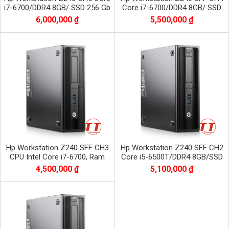
i7-6700/DDR4 8GB/ SSD 256 Gb
Core i7-6700/DDR4 8GB/ SSD
nvme+ HDD 1T VGA K620
256 Gb nvme VGA K620
6,000,000 ₫
5,500,000 ₫
Hp Workstation Z240 SFF CH3
Hp Workstation Z240 SFF CH2
CPU Intel Core i7-6700, Ram
Core i5-6500T/DDR4 8GB/SSD
DDR4 8GB, SSD 120GB + HDD
128GB nvme+ HDD500G VGA
4,500,000 ₫
5,100,000 ₫
500GB,
Quadro 1G