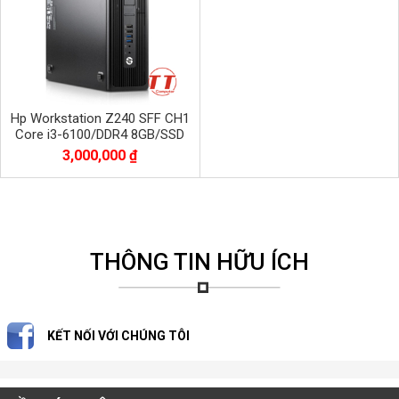
Hp Workstation Z240 SFF CH1
Core i3-6100/DDR4 8GB/SSD
256G NVME +HDD500G
3,000,000 ₫
THÔNG TIN HỮU ÍCH
KẾT NỐI VỚI CHÚNG TÔI