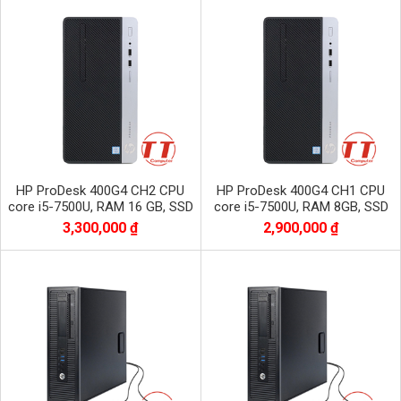
HP ProDesk 400G4 CH2 CPU
HP ProDesk 400G4 CH1 CPU
core i5-7500U, RAM 16 GB, SSD
core i5-7500U, RAM 8GB, SSD
256 GB
256Gb
3,300,000 ₫
2,900,000 ₫