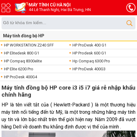
MÁY TÍNH CŨ HÀ NỘI
44 Lê Thanh Nghị, Hai Bà Trưng, HN
Máy tính đồng bộ HP
HP WORKSTATION Z240 SFF
HP ProDesk 400 G1
HP Elitedesk 800 G1
HP Prodesk 600 G1
HP Compaq 8300elite
Hp Compaq 6300 Pro
HP Elite 6200 Pro
HP ProDesk 400G3
HP ProDesk 400G4
Máy tính đồng bộ HP core i3 i5 i7 giá rẻ nhập khẩu
chính hãng
HP là tên viết tắt của ( Hewlett-Packard ) là một thương hiệu
máy tính nổi tiếng đến từ Mỹ, là một trong những hãng máy tính
uy tín và lớn bậc nhất trên thế giới hiện nay. Năm 2009 đã vượt
hãng Dell về doanh thu khẳng định được vị thế của mình .