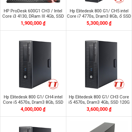
HP ProDesk 600G1 CH3 / Intel
Hp Elitedesk 800 G1/ CH5 intel
Core i3 4130, DRam III 4Gb, SSD
Core i7 4770s, Dram3 8Gb, ổ SSD
120Gb
120G+HĐ 500Gb, VGA Quadro
1,900,000 ₫
5,300,000 ₫
K600
Hp Elitedesk 800 G1/ CH4 intel
Hp Elitedesk 800 G1/ CH3 Core
Core i5 4570s, Dram3 8Gb, SSD
i5 4570s, Dram3 4Gb, SSD 120G
128G + 500Gb
+ HDD 250G
4,000,000 ₫
3,600,000 ₫