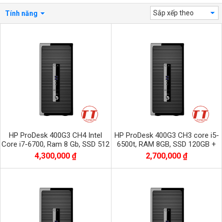
Sắp xếp theo
Tính năng
HP ProDesk 400G3 CH4 Intel
HP ProDesk 400G3 CH3 core i5-
Core i7-6700, Ram 8 Gb, SSD 512
6500t, RAM 8GB, SSD 120GB +
Gb
HDD 500GB
4,300,000 ₫
2,700,000 ₫