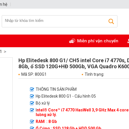
n hệ
|
Miễn phí vận chuyển
G1
Hp Elitedesk 800 G1/ CH5 intel Core i7 4770s,
8Gb, ổ SSD 120G+HĐ 500Gb, VGA Quadro K60
Mã SP: 800G1
Tình trạng:
THÔNG TIN SẢN PHẨM
Hp Elitedesk 800 G1 - Cấu hình 05
Bộ xử lý
I
ntel® Core™ i7 4770 HasWell 3,9 GHz Max 4 cores
luồng xử lý.
RAM : 8 Gb
Ổ Cứng : SSD 128 Gb + HDD 500 Gb