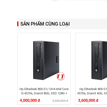
SẢN PHẨM CÙNG LOẠI
Hp Elitedesk 800 G1/ CH4 intel Core
Hp Elitedesk 800 G1
i5 4570s, Dram3 8Gb, SSD 128G +
4570s, Dram3 4Gb, S
500Gb
250G
4,000,000 đ
3,600,000 đ
5,000,000 đ