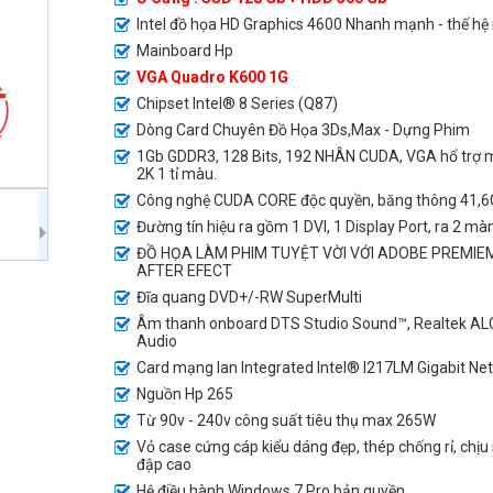
Intel đồ họa HD Graphics 4600 Nhanh mạnh - thế hệ
Mainboard Hp
VGA Quadro K600 1G
Chipset Intel® 8 Series (Q87)
Dòng Card Chuyên Đồ Họa 3Ds,Max - Dựng Phim
1Gb GDDR3, 128 Bits, 192 NHÂN CUDA, VGA hổ trợ 
2K 1 tỉ màu.
Công nghệ CUDA CORE độc quyền, băng thông 41,6
Đường tín hiệu ra gồm 1 DVI, 1 Display Port, ra 2 màn
ĐỒ HỌA LÀM PHIM TUYỆT VỜI VỚI ADOBE PREMIE
AFTER EFECT
Đĩa quang DVD+/-RW SuperMulti
Âm thanh onboard DTS Studio Sound™, Realtek AL
Audio
Card mạng lan Integrated Intel® I217LM Gigabit Ne
Nguồn Hp 265
Từ 90v - 240v công suất tiêu thụ max 265W
Vỏ case cứng cáp kiểu dáng đẹp, thép chống rỉ, chịu
đập cao
Hệ điều hành Windows 7 Pro bản quyền