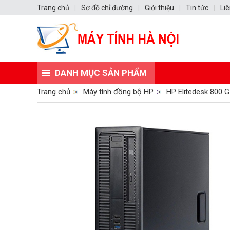
Trang chủ
|
Sơ đồ chỉ đường
|
Giới thiệu
|
Tin tức
|
Liê
DANH MỤC SẢN PHẨM
Trang chủ
Máy tính đồng bộ HP
HP Elitedesk 800 