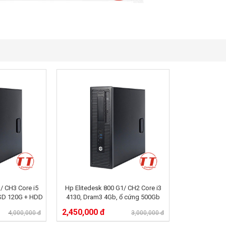
/ CH3 Core i5
Hp Elitedesk 800 G1/ CH2 Core i3
SD 120G + HDD
4130, Dram3 4Gb, ổ cứng 500Gb
2,450,000 đ
4,000,000 đ
3,000,000 đ