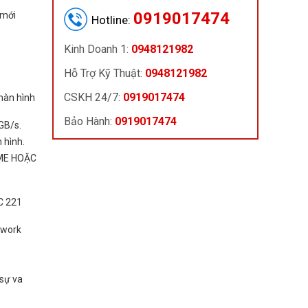
0919017474
 mới
Hotline:
Kinh Doanh 1:
0948121982
Hỗ Trợ Kỹ Thuật:
0948121982
CSKH 24/7:
0919017474
màn hình
Bảo Hành:
0919017474
GB/s.
 hình.
ME HOẶC
C 221
twork
 sự va