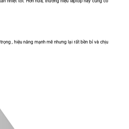
ản nhiệt tốt. Hơn nữa, thương hiệu laptop này cũng có
rọng , hiệu năng mạnh mẽ nhưng lại rất bền bỉ và chịu