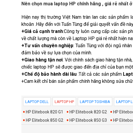
Nên chọn mua laptop HP chính hãng , giá rẻ nhất ở
Hiện nay thị trường Việt Nam tràn lan các sản phẩm l
khoăn .Hãy đến với Tuấn Tùng để giải quyết vấn đề nà
+Giá cả cạnh tranh
:Công ty luôn cung cấp các sản 
về chất lượng mà còn về Laptop HP giá rẻ nhất hiện na
+Tư vấn chuyên nghiệp
: Tuấn Tùng với đội ngũ nhâ
đảm bảo về sự lựa chọn của mình.
+Giao hàng tận nơi
: Với chính sách giao hàng tận nhà
chiếc laptop HP sẽ được giao đến địa chỉ của bạn một
+Chế độ bảo hành dài lâu
:Tất cả các sản phẩm
Lap
+Cam kết chỉ bán sản phẩm chính hãng không sửa chữa
LAPTOP DELL
LAPTOP HP
LAPTOP TOSHIBA
LAPTOP 
HP Elitebook 820 G1
HP Elitebook 820 G2
HP Elitebo
HP Elitebook 850 G2
HP Elitebook 850 G3
HP Eliteb