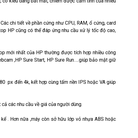
tế, có kiểu dáng bắt mắt, chiếm được cảm tình của nhiều
. Các chi tiết về phần cứng như CPU, RAM, ổ cứng, card
op HP cũng có thể đáp ứng nhu cầu xử lý tốc độ cao,
ptop mới nhất của HP thường được tích hợp nhiều công
ebcam ,HP Sure Start, HP Sure Run…..giúp bảo mật giữ
080 px đến 4k, kết hợp cùng tấm nền IPS hoặc VA giúp
cả các nhu cầu về giá của người dùng.
ng kể . Hơn nữa ,máy còn sở hữu lớp vỏ nhựa ABS hoặc