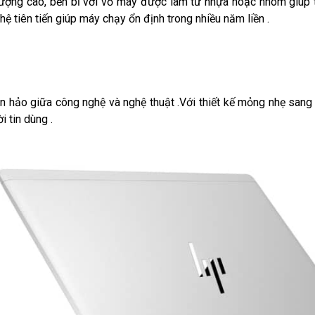
ượng cao, bền bỉ với vỏ máy được làm từ nhựa hoặc nhôm giúp t
ệ tiên tiến giúp máy chạy ổn định trong nhiều năm liền .
 hảo giữa công nghệ và nghệ thuật .Với thiết kế mỏng nhẹ sang t
 tin dùng .