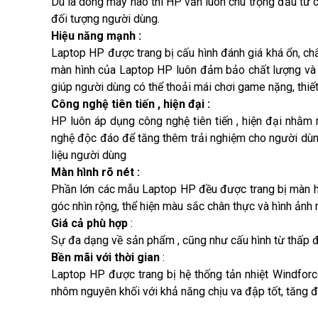
Dù là dòng máy nào thì HP vẫn luôn chú trọng đầu tư c
đối tượng người dùng.
Hiệu năng mạnh :
Laptop HP được trang bị cấu hình đánh giá khá ổn, chấ
màn hình của Laptop HP luôn đảm bảo chất lượng và 
giúp người dùng có thể thoải mái chơi game nặng, thi
Công nghệ tiên tiến , hiện đại :
HP luôn áp dụng công nghệ tiên tiến , hiện đại nhằm
nghệ độc đáo để tăng thêm trải nghiệm cho người dùn
liệu người dùng
Màn hình rõ nét :
Phần lớn các mẫu Laptop HP đều được trang bị màn hì
góc nhìn rộng, thể hiện màu sắc chân thực và hình ảnh r
Giá cả phù hợp
:
Sự đa dạng về sản phẩm , cũng như cấu hình từ thấp đ
Bền mãi với thời gian
:
Laptop HP được trang bị hệ thống tản nhiệt Windforc
nhôm nguyên khối với khả năng chịu va đập tốt, tăng độ