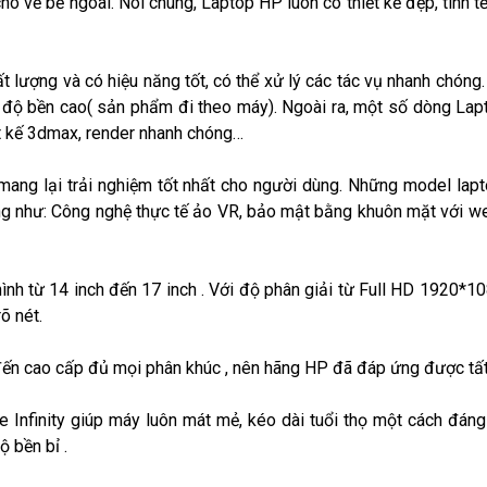
ho vẻ bề ngoài. Nói chung,
Laptop HP luôn có thiết kế đẹp, tinh 
t lượng và có hiệu năng tốt, có thể xử lý các tác vụ nhanh chóng
độ bền cao( sản phẩm đi theo máy). Ngoài ra, một số dòng Lapt
ết kế 3dmax, render nhanh chóng…
 mang lại trải nghiệm tốt nhất cho người dùng. Những model la
g như: Công nghệ thực tế ảo VR, bảo mật bằng khuôn mặt với w
nh từ 14 inch đến 17 inch . Với độ phân giải từ Full HD 1920*1
õ nét.
ến cao cấp đủ mọi phân khúc , nên hãng HP đã đáp ứng được tất 
e Infinity giúp máy luôn mát mẻ, kéo dài tuổi thọ một cách đá
 bền bỉ .