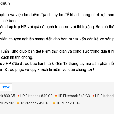
 đâu ?
aptop và việc tìm kiếm địa chỉ uy tín để khách hàng có được sả
y nhé bạn
phẩm
Laptop HP
với giá cả cạnh tranh so với thị trường. Bạn có t
y.
n viên chuyên nghiệp mang đến cho bạn sự tư vấn cặn kẽ về sản
, Tuấn Tùng giúp bạn tiết kiệm thời gian và công sức trong quá t
 cách nhanh chóng.
top HP
đều được bảo hành từ 6 đến 12 tháng tùy mã sản phẩm lỗ
 . Được phục vụ quý khách là niềm vui của chúng tôi !
LENOVO
ok 830 G5
HP Elitebook 840 G2
HP Elitebook 840 G3
HP Eliteboo
ook 2570P
HP Probook 450 G3
HP ZBook 15 G6