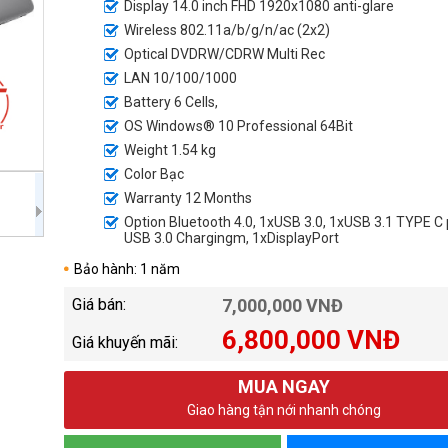
Display 14.0 inch FHD 1920x1080 anti-glare
Wireless 802.11a/b/g/n/ac (2x2)
Optical DVDRW/CDRW Multi Rec
LAN 10/100/1000
Battery 6 Cells,
OS Windows® 10 Professional 64Bit
Weight 1.54 kg
Color Bạc
Warranty 12 Months
Option Bluetooth 4.0, 1xUSB 3.0, 1xUSB 3.1 TYPE C 
USB 3.0 Chargingm, 1xDisplayPort
Bảo hành: 1 năm
Giá bán:
7,000,000 VNĐ
6,800,000 VNĐ
Giá khuyến mãi:
MUA NGAY
Giao hàng tận nới nhanh chóng