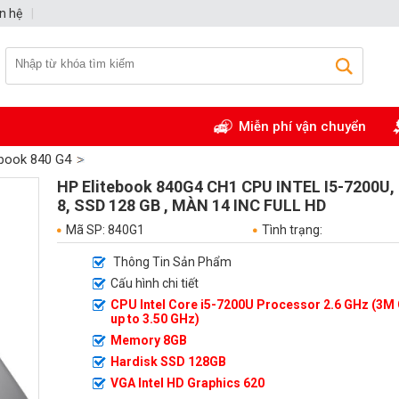
n hệ
|
Miễn phí vận chuyển
ebook 840 G4
HP Elitebook 840G4 CH1 CPU INTEL I5-7200U
8, SSD 128 GB , MÀN 14 INC FULL HD
Mã SP: 840G1
Tình trạng:
Thông Tin Sản Phẩm
Cấu hình chi tiết
CPU Intel Core i5-7200U Processor 2.6 GHz (3M
up to 3.50 GHz)
Memory 8GB
Hardisk SSD 128GB
VGA Intel HD Graphics 620