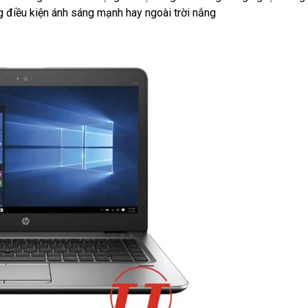
g điều kiện ánh sáng mạnh hay ngoài trời nắng