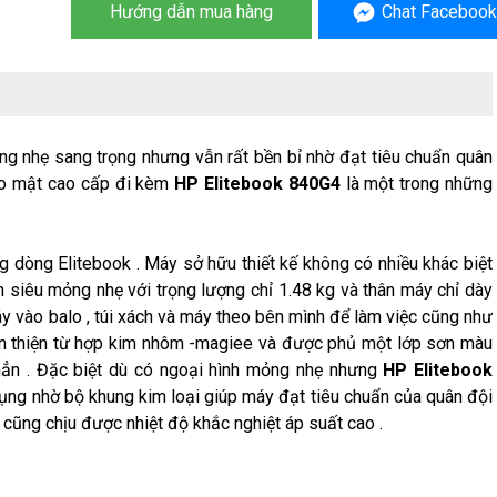
Hướng dẫn mua hàng
Chat Facebook
g nhẹ sang trọng nhưng vẫn rất bền bỉ nhờ đạt tiêu chuẩn quân
bảo mật cao cấp đi kèm
HP Elitebook 840G4
là một trong những
g dòng Elitebook . Máy sở hữu thiết kế không có nhiều khác biệt
h siêu mỏng nhẹ với trọng lượng chỉ 1.48 kg và thân máy chỉ dày
 vào balo , túi xách và máy theo bên mình để làm việc cũng như
 thiện từ hợp kim nhôm -magiee và được phủ một lớp sơn màu
hẳn . Đặc biệt dù có ngoại hình mỏng nhẹ nhưng
HP Elitebook
ng nhờ bộ khung kim loại giúp máy đạt tiêu chuẩn của quân đội
 cũng chịu được nhiệt độ khắc nghiệt áp suất cao .