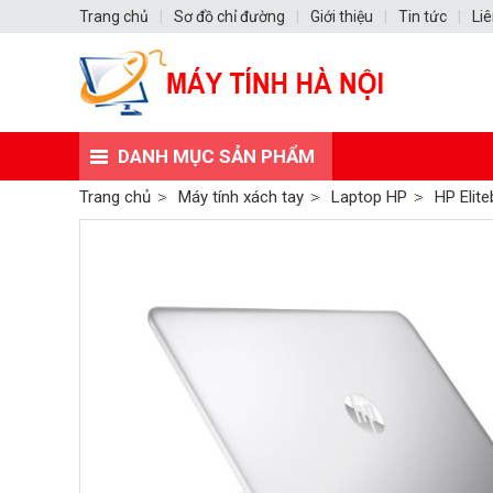
Trang chủ
|
Sơ đồ chỉ đường
|
Giới thiệu
|
Tin tức
|
Liê
DANH MỤC SẢN PHẨM
Trang chủ
Máy tính xách tay
Laptop HP
HP Elit