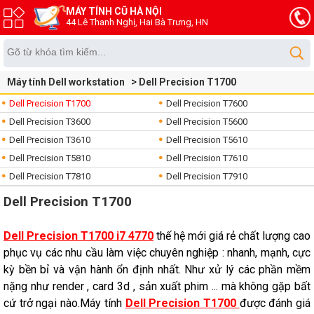
MÁY TÍNH CŨ HÀ NỘI
44 Lê Thanh Nghị, Hai Bà Trưng, HN
Máy tính Dell workstation
Dell Precision T1700
Dell Precision T1700
Dell Precision T7600
Dell Precision T3600
Dell Precision T5600
Dell Precision T3610
Dell Precision T5610
Dell Precision T5810
Dell Precision T7610
Dell Precision T7810
Dell Precision T7910
Dell Precision T1700
Dell Precision T1700 i7 4770
thế hệ mới giá rẻ chất lượng cao
phục vụ các nhu cầu làm việc chuyên nghiệp : nhanh, mạnh, cực
kỳ bền bỉ và vận hành ổn định nhất. Như xử lý các phần mềm
nặng như render , card 3d , sản xuất phim ... mà không gặp bất
cứ trở ngại nào.Máy tính
Dell Precision T1700
được đánh giá