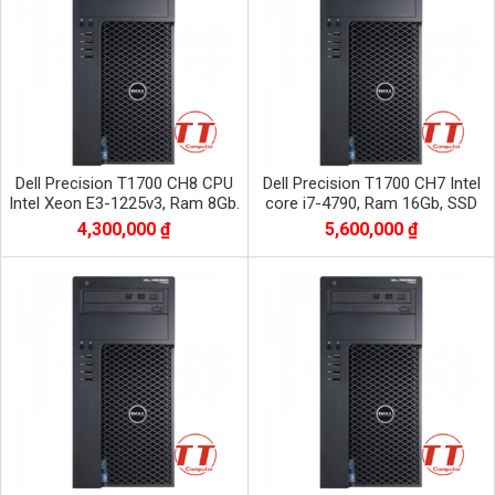
Dell Precision T1700 CH8 CPU
Dell Precision T1700 CH7 Intel
Intel Xeon E3-1225v3, Ram 8Gb.
core i7-4790, Ram 16Gb, SSD
SSD 120Gb + HDD 500Gb, VGA
120Gb + HDD 500Gb, VGA 1050Ti
4,300,000 ₫
5,600,000 ₫
QUADRO K600
4GR5