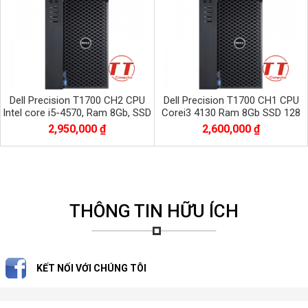
Dell Precision T1700 CH2 CPU
Dell Precision T1700 CH1 CPU
Intel core i5-4570, Ram 8Gb, SSD
Corei3 4130 Ram 8Gb SSD 128
120Gb + HDD 500Gb
Gb
2,950,000 ₫
2,600,000 ₫
THÔNG TIN HỮU ÍCH
KẾT NỐI VỚI CHÚNG TÔI