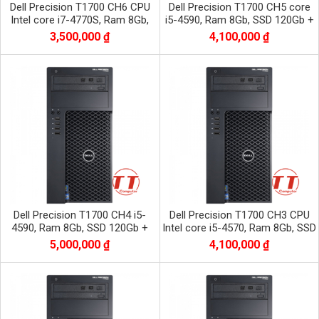
Dell Precision T1700 CH6 CPU
Dell Precision T1700 CH5 core
Intel core i7-4770S, Ram 8Gb,
i5-4590, Ram 8Gb, SSD 120Gb +
SSD 240 Gb
HDD 500Gb, VGA QuadroK620
3,500,000 ₫
4,100,000 ₫
Dell Precision T1700 CH4 i5-
Dell Precision T1700 CH3 CPU
4590, Ram 8Gb, SSD 120Gb +
Intel core i5-4570, Ram 8Gb, SSD
HDD 500Gb, VGAGTX 1050Ti
120Gb + HDD 500Gb
5,000,000 ₫
4,100,000 ₫