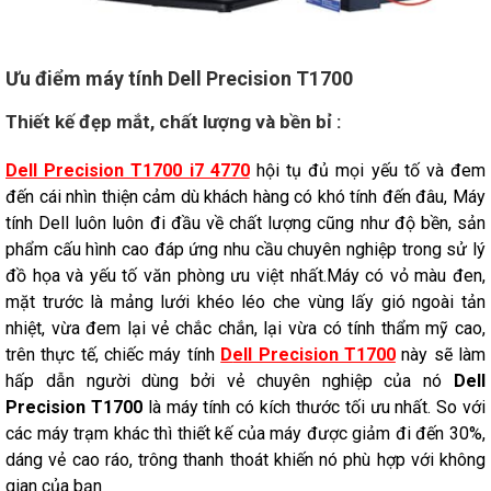
Ưu điểm máy tính Dell Precision T1700
Thiết kế đẹp mắt, chất lượng và bền bỉ :
Dell Precision T1700 i7 4770
hội tụ đủ mọi yếu tố và đem
đến cái nhìn thiện cảm dù khách hàng có khó tính đến đâu, Máy
tính Dell luôn luôn đi đầu về chất lượng cũng như độ bền, sản
phẩm cấu hình cao đáp ứng nhu cầu chuyên nghiệp trong sử lý
đồ họa và yếu tố văn phòng ưu việt nhất.Máy có vỏ màu đen,
mặt trước là mảng lưới khéo léo che vùng lấy gió ngoài tản
nhiệt, vừa đem lại vẻ chắc chắn, lại vừa có tính thẩm mỹ cao,
trên thực tế, chiếc máy tính
D
ell Precision T1700
này sẽ làm
hấp dẫn người dùng bởi vẻ chuyên nghiệp của nó
Dell
Precision T1700
là máy tính có kích thước tối ưu nhất. So với
các máy trạm khác thì thiết kế của máy được giảm đi đến 30%,
dáng vẻ cao ráo, trông thanh thoát khiến nó phù hợp với không
gian của bạn