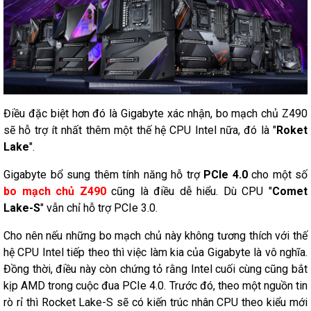
Điều đặc biệt hơn đó là Gigabyte xác nhận, bo mạch chủ Z490
sẽ hỗ trợ ít nhất thêm một thế hệ CPU Intel nữa, đó là "
Roket
Lake
".
Gigabyte bổ sung thêm tính năng hỗ trợ
PCIe 4.0
cho một số
bo mạch chủ Z490
cũng là điều dễ hiểu. Dù CPU "
Comet
Lake-S
" vẫn chỉ hỗ trợ PCIe 3.0.
Cho nên nếu những bo mạch chủ này không tương thích với thế
hệ CPU Intel tiếp theo thì việc làm kia của Gigabyte là vô nghĩa.
Đồng thời, điều này còn chứng tỏ rằng Intel cuối cùng cũng bắt
kịp AMD trong cuộc đua PCIe 4.0. Trước đó, theo một nguồn tin
rò rỉ thì Rocket Lake-S sẽ có kiến trúc nhân CPU theo kiểu mới