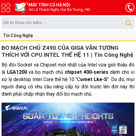
MÁY TÍNH CŨ HÀ NỘI
44 Lê Thanh Nghị, Hai Bà Trưng, HN
Tin Công Nghệ
BO MẠCH CHỦ Z490 CỦA GIGA VẪN TƯƠNG
THÍCH VỚI CPU INTEL THẾ HỆ 11 | Tin Công Nghệ
Bộ đôi Socket và Chipset mới nhất của Intel vừa giới thiệu đó
là
LGA1200
và bo mạch chủ
chipset 400-series
dành cho vi
xử lý desktop Intel Core thế hệ 10 "C
omet Lke-S
". Do đó, mọi
người đang có nhu cầu nâng cấp từ đời trước lên đời này thì
đành phải chấp nhận thay đổi bo mạch chủ.