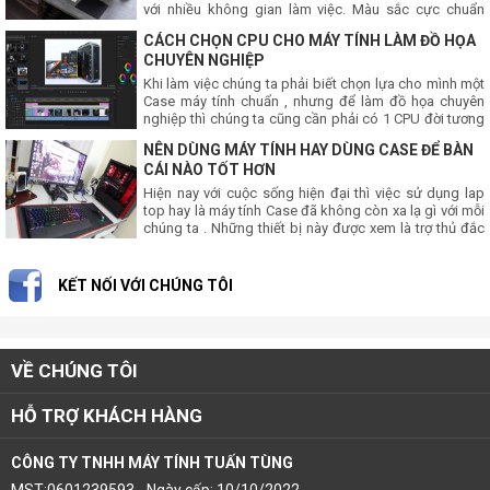
với nhiều không gian làm việc. Màu sắc cực chuẩn
cùng kết nối USB-C đa năng.
CÁCH CHỌN CPU CHO MÁY TÍNH LÀM ĐỒ HỌA
CHUYÊN NGHIỆP
Khi làm việc chúng ta phải biết chọn lựa cho mình một
Case máy tính chuẩn , nhưng để làm đồ họa chuyên
nghiệp thì chúng ta cũng cần phải có 1 CPU đời tương
đối cao một tý thì mới có thể chạy nuột nà đ
NÊN DÙNG MÁY TÍNH HAY DÙNG CASE ĐỂ BÀN
CÁI NÀO TỐT HƠN
Hiện nay với cuộc sống hiện đại thì việc sử dụng lap
top hay là máy tính Case đã không còn xa lạ gì với mỗi
chúng ta . Những thiết bị này được xem là trợ thủ đắc
lục để phục vụ cho mọi người trong các
KẾT NỐI VỚI CHÚNG TÔI
VỀ CHÚNG TÔI
HỖ TRỢ KHÁCH HÀNG
CÔNG TY TNHH MÁY TÍNH TUẤN TÙNG