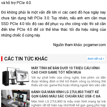
và hỗ trợ PCIe 4.0.
Đó không phải là một vấn đề lớn vì các card đồ họa ngày nay
chưa tận dụng hết PCIe 3.0. Tuy nhiên, nếu anh em cần mua
SSD PCIe 4.0 tốc độ cao để phục vụ cho công việc thì sẽ cần
đến khe PCIe 4.0 để có thể khai thác tối đa hiệu năng của
những chiếc ổ cứng này.
Nguồn tham khảo: pcgamer.com
CÁC TIN TỨC KHÁC
Xem tất cả >
MÁY TÍNH ĐỂ BÀN DƯỚI 10 TRIỆU CẤU HÌNH
CAO CHƠI GAME TỐT NÊN MUA
Với sự phát triển của công nghệ, bàn phím cơ dần
được khẳng định vị thế trở thành công cụ không thể
thiếu với các game thủ hoặc những người làm việc cần
những thao tác nhanh chóng thực thiện các lệnh
ĐÁNH GIÁ MÀN HÌNH LG 27UL850 THIẾT KẾ
GỌN GÀNG MÀU SẮC CHUẨN XÁC USB-C ĐA
NĂNG
Màn hình LG 27UL850 là mẫu màn hình mang lại trải
nghiệm rất tốt hiện nay nhờ thiết kế gọn gang phù hợp