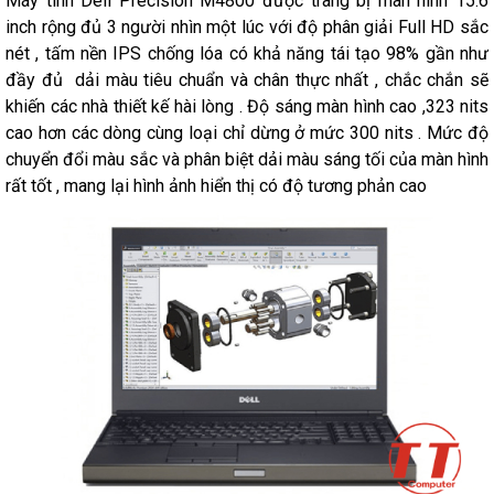
Máy tính Dell Precision M4800 được trang bị màn hình 15.6
inch rộng đủ 3 người nhìn một lúc với độ phân giải Full HD sắc
nét , tấm nền IPS chống lóa có khả năng tái tạo 98% gần như
đầy đủ dải màu tiêu chuẩn và chân thực nhất , chắc chắn sẽ
khiến các nhà thiết kế hài lòng . Độ sáng màn hình cao ,323 nits
cao hơn các dòng cùng loại chỉ dừng ở mức 300 nits . Mức độ
chuyển đổi màu sắc và phân biệt dải màu sáng tối của màn hình
rất tốt , mang lại hình ảnh hiển thị có độ tương phản cao