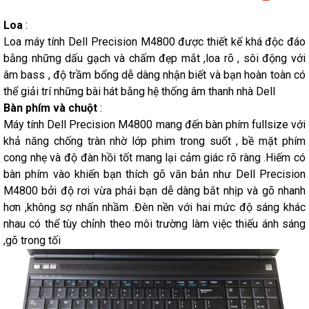
Loa
:
Loa máy tính Dell Precision M4800 được thiết kế khá độc đáo
bằng những dấu gạch và chấm đẹp mắt ,loa rõ , sôi động với
âm bass , độ trầm bổng dễ dàng nhận biết và bạn hoàn toàn có
thể giải trí những bài hát bằng hệ thống âm thanh nhà Dell
Bàn phím và chuột
:
Máy tính Dell Precision M4800 mang đến bàn phím fullsize với
khả năng chống tràn nhờ lớp phim trong suốt , bề mặt phím
cong nhẹ và độ đàn hồi tốt mang lại cảm giác rõ ràng .Hiếm có
bàn phím vào khiến bạn thích gõ văn bản như Dell Precision
M4800 bởi độ rơi vừa phải bạn dễ dàng bắt nhịp và gõ nhanh
hơn ,không sợ nhấn nhầm .Đèn nền với hai mức độ sáng khác
nhau có thể tùy chỉnh theo môi trường làm việc thiếu ánh sáng
,gõ trong tối