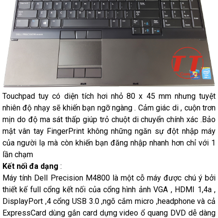
Touchpad tuy có diện tích hơi nhỏ 80 x 45 mm nhưng tuyệt
nhiên độ nhạy sẽ khiến bạn ngỡ ngàng . Cảm giác di , cuộn trơn
mịn do độ ma sát thấp giúp trỏ chuột di chuyển chính xác .Bảo
mật vân tay FingerPrint không những ngăn sự đột nhập máy
của người lạ mà còn khiến bạn đăng nhập nhanh hơn chỉ với 1
lần chạm
Kết nối đa dạng
:
Máy tính Dell Precision M4800 là một cỗ máy được chú ý bởi
thiết kế full cổng kết nối của cổng hình ảnh VGA , HDMI 1,4a ,
DisplayPort ,4 cổng USB 3.0 ,ngõ cắm micro ,headphone và cả
ExpressCard dùng gắn card dựng video ổ quang DVD dễ dàng