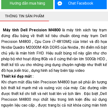
Hướng dẫn mua hàng
Chat Facebook
THÔNG TIN SẢN PHẨM
Máy tính Dell Precision M4800
là máy tính xách tay trạm
đứng đầu bảng về thiết kế tiêu chuẩn dòng máy trạm Dell
Precision M4800 , Cpu Core i7-4810MQ của Intel và đồ họa
Nvidia Quadro M2000M 4Gh DDR5 của Nvidia , thì điểm nổi bật
chủ yếu là màn hình FHD. Hiệu suất bùng nổ này gần như cho
phép bộ nhớ hoạt động 8Gb và ổ cứng thể rắn lớn 500Gb HDD ,
thiết kế tối ưu cho những ứng dụng chuyên nghiệp như thiết kế
đồ họa ,kiến trúc , dựng hình số hay biên tập video
Thiết kế đẹp mắt :
Khi chạm mắt đầu tiên Precision M4800 bạn sẽ phải ấn tượng
bởi thiết kế mạnh mẽ và vuông vức của máy .Các đường viền
được thiết kế chi tiết và nét toát lên vẻ lịch lãm . Đặc biệt ,Dell
Precision M4800 mọi chất liệu trong linh kiện đều sử dụng
nguyên liệu cao cấp , được trang bị cả nút khóa cứng màn hình