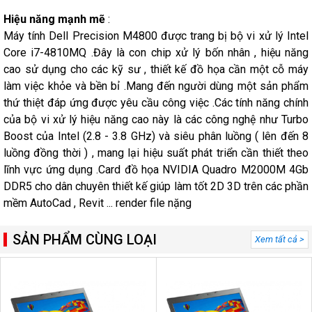
Hiệu năng mạnh mẽ
:
Máy tính Dell Precision M4800 được trang bị bộ vi xử lý Intel
Core i7-4810MQ .Đây là con chip xử lý bốn nhân , hiệu năng
cao sử dụng cho các kỹ sư , thiết kế đồ họa cần một cỗ máy
làm việc khỏe và bền bỉ .Mang đến người dùng một sản phẩm
thứ thiệt đáp ứng được yêu cầu công việc .Các tính năng chính
của bộ vi xử lý hiệu năng cao này là các công nghệ như Turbo
Boost của Intel (2.8 - 3.8 GHz) và siêu phân luồng ( lên đến 8
luồng đồng thời ) , mang lại hiệu suất phát triển cần thiết theo
lĩnh vực ứng dụng .Card đồ họa NVIDIA Quadro M2000M 4Gb
DDR5 cho dân chuyên thiết kế giúp làm tốt 2D 3D trên các phần
mềm AutoCad , Revit ... render file nặng
SẢN PHẨM CÙNG LOẠI
Xem tất cả >