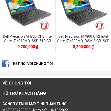
Dell Precision M4800 CH3 Intel
Dell Precision M4800 CH2 Intel
Core i7 4910MQ, SSD 512 GB,
Core i7 4800MQ, RAM 8 GB, SSD
HDD 1 TB, NVIDIA QUADRO
256 GB, HDD 500 GB,NVIDIA
9,200,000 ₫
8,200,000 ₫
K2100M
QUADRO K2100M
KẾT NỐI VỚI CHÚNG TÔI
VỀ CHÚNG TÔI
HỖ TRỢ KHÁCH HÀNG
CÔNG TY TNHH MÁY TÍNH TUẤN TÙNG
MST:0601239593 - Ngày cấp: 10/10/2022