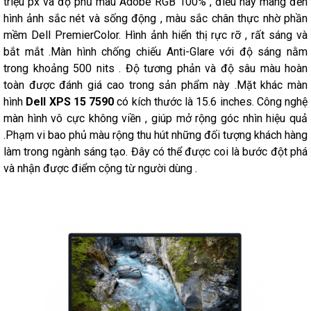
triệu px và độ phủ màu Adobe RGB 100% , điều này mang đến
hình ảnh sắc nét và sống động , màu sắc chân thực nhờ phần
mềm Dell PremierColor. Hình ảnh hiển thị rực rỡ , rất sáng và
bắt mắt .Màn hình chống chiếu Anti-Glare với độ sáng nằm
trong khoảng 500 nits . Độ tương phản và độ sâu màu hoàn
toàn được đánh giá cao trong sản phẩm này .Mặt khác màn
hình
Dell XPS 15 7590
có kích thước là 15.6 inches. Công nghệ
màn hình vô cực không viền , giúp mở rộng góc nhìn hiệu quả
.Phạm vi bao phủ màu rộng thu hút những đối tượng khách hàng
làm trong ngành sáng tạo. Đây có thể được coi là bước đột phá
và nhận được điểm cộng từ người dùng .