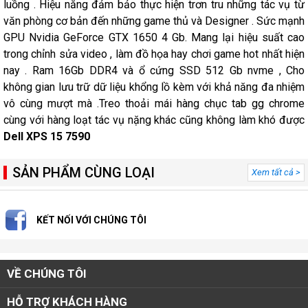
luồng . Hiệu năng đảm bảo thực hiện trơn tru những tác vụ từ
văn phòng cơ bản đến những game thủ và Designer . Sức mạnh
GPU Nvidia GeForce GTX 1650 4 Gb. Mang lại hiệu suất cao
trong chỉnh sửa video , làm đồ họa hay chơi game hot nhất hiện
nay . Ram 16Gb DDR4 và ổ cứng SSD 512 Gb nvme , Cho
không gian lưu trữ dữ liệu khổng lồ kèm với khả năng đa nhiệm
vô cùng mượt mà .Treo thoải mái hàng chục tab gg chrome
cùng với hàng loạt tác vụ nặng khác cũng không làm khó được
Dell XPS 15 7590
SẢN PHẨM CÙNG LOẠI
Xem tất cả >
KẾT NỐI VỚI CHÚNG TÔI
VỀ CHÚNG TÔI
HỖ TRỢ KHÁCH HÀNG