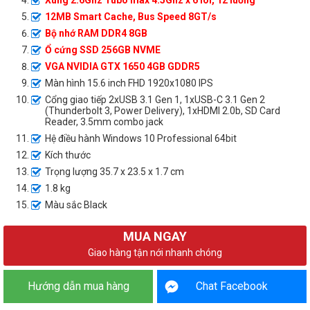
Xung 2.6Ghz Tubo max 4.5Ghz x 6 lõi, 12 luồng
12MB Smart Cache, Bus Speed 8GT/s
Bộ nhớ RAM DDR4 8GB
Ổ cứng SSD 256GB NVME
VGA NVIDIA GTX 1650 4GB GDDR5
Màn hình 15.6 inch FHD 1920x1080 IPS
Cổng giao tiếp 2xUSB 3.1 Gen 1, 1xUSB-C 3.1 Gen 2
(Thunderbolt 3, Power Delivery), 1xHDMI 2.0b, SD Card
Reader, 3.5mm combo jack
Hệ điều hành Windows 10 Professional 64bit
Kích thước
Trọng lượng 35.7 x 23.5 x 1.7 cm
1.8 kg
Màu sắc Black
MUA NGAY
Giao hàng tận nới nhanh chóng
Hướng dẫn mua hàng
Chat Facebook