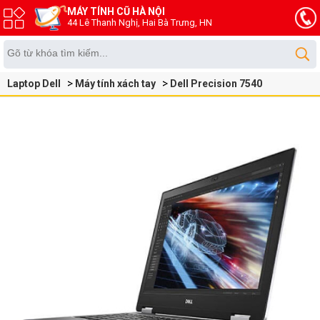
MÁY TÍNH CŨ HÀ NỘI
44 Lê Thanh Nghị, Hai Bà Trưng, HN
Laptop Dell
Máy tính xách tay
Dell Precision 7540