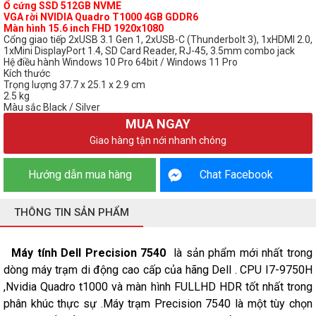
Ổ cứng SSD 512GB NVME
VGA rời NVIDIA Quadro T1000 4GB GDDR6
Màn hình 15.6 inch FHD 1920x1080
Cổng giao tiếp 2xUSB 3.1 Gen 1, 2xUSB-C (Thunderbolt 3), 1xHDMI 2.0,
1xMini DisplayPort 1.4, SD Card Reader, RJ-45, 3.5mm combo jack
Hệ điều hành Windows 10 Pro 64bit / Windows 11 Pro
Kích thước
Trọng lượng 37.7 x 25.1 x 2.9 cm
2.5 kg
Màu sắc Black / Silver
MUA NGAY
Giao hàng tận nới nhanh chóng
Hướng dẫn mua hàng
Chat Facebook
THÔNG TIN SẢN PHẨM
Máy tính Dell Precision 7540
là sản phẩm mới nhất trong
dòng máy trạm di động cao cấp của hãng Dell . CPU I7-9750H
,Nvidia Quadro t1000 và màn hình FULLHD HDR tốt nhất trong
phân khúc thực sự .Máy trạm Precision 7540 là một tùy chọn