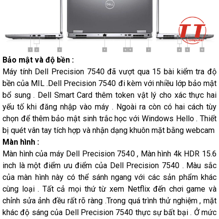
Bảo mật và độ bền :
Máy tính Dell Precision 7540 đã vượt qua 15 bài kiểm tra độ
bền của MIL .Dell Precision 7540 đi kèm với nhiều lớp bảo mật
bổ sung . Dell Smart Card thêm token vật lý cho xác thực hai
yếu tố khi đăng nhập vào máy . Ngoài ra còn có hai cách tùy
chọn để thêm bảo mật sinh trắc học với Windows Hello . Thiết
bị quét vân tay tích hợp và nhận dạng khuôn mặt bằng webcam
Màn hình :
Màn hình của máy Dell Precision 7540 , Màn hình 4k HDR 15.6
inch là một điểm ưu điểm của Dell Precision 7540 . Màu sắc
của màn hình này có thể sánh ngang với các sản phẩm khác
cùng loại . Tất cả mọi thứ từ xem Netflix đến chơi game và
chỉnh sửa ảnh đều rất rõ ràng .Trong quá trình thử nghiệm , mặt
khác độ sáng của Dell Precision 7540 thực sự bất bại . Ở mức