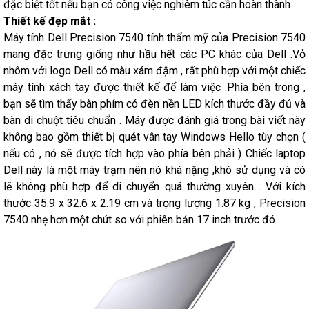
đặc biệt tốt nếu bạn có công việc nghiêm túc cần hoàn thành
Thiết kế đẹp mắt :
Máy tính Dell Precision 7540 tính thẩm mỹ của Precision 7540
mang đặc trưng giống như hầu hết các PC khác của Dell .Vỏ
nhôm với logo Dell có màu xám đậm , rất phù hợp với một chiếc
máy tính xách tay được thiết kế để làm việc .Phía bên trong ,
bạn sẽ tìm thấy bàn phím có đèn nền LED kích thước đầy đủ và
bàn di chuột tiêu chuẩn . Máy được đánh giá trong bài viết này
không bao gồm thiết bị quét vân tay Windows Hello tùy chọn (
nếu có , nó sẽ được tích hợp vào phía bên phải ) Chiếc laptop
Dell này là một máy trạm nên nó khá nặng ,khó sử dụng và có
lẽ không phù hợp để di chuyển quá thường xuyên . Với kích
thước 35.9 x 32.6 x 2.19 cm và trọng lượng 1.87 kg , Precision
7540 nhẹ hơn một chút so với phiên bản 17 inch trước đó