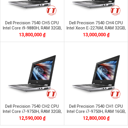
Dell Precision 7540 CH5 CPU
Dell Precision 7540 CH4 CPU
Intel Core i9-9880H, RAM 32GB,
Intel Xeon E-2276M, RAM 32GB,
SSD 512GB, VGA NVIDIA Quadro
SSD 512GB, VGA NVIDIA Quadro
13,800,000 ₫
13,000,000 ₫
RTX3000
RTX3000
Dell Precision 7540 CH2 CPU
Dell Precision 7540 CH1 CPU
Intel Core i7-9750H, RAM 32GB,
Intel Core i7-9750H, RAM 16GB,
SSD 512GB, VGA NVIDIA Quadro
SSD 512GB, VGA NVIDIA Quadro
12,590,000 ₫
12,800,000 ₫
RTX3000
RTX3000