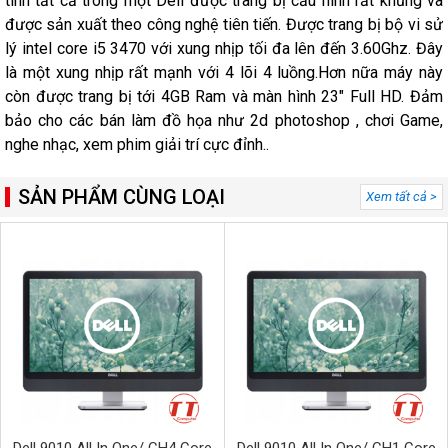
tính tất cả trong một Dell được trang bị cấu hình rất khủng và
được sản xuất theo công nghệ tiên tiến. Được trang bị bộ vi sử
lý intel core i5 3470 với xung nhịp tối đa lên đến 3.60Ghz. Đây
là một xung nhịp rất mạnh với 4 lõi 4 luồng.Hơn nữa máy này
còn được trang bị tới 4GB Ram và màn hình 23" Full HD. Đảm
bảo cho các bán làm đồ họa như 2d photoshop , chơi Game,
nghe nhạc, xem phim giải trí cực đỉnh..
SẢN PHẨM CÙNG LOẠI
Xem tất cả >
Dell 9010 All In One/ CH4 Core
Dell 9010 All In One/ CH1 Core