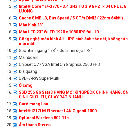
Intel® Core™ i7-3770 - 3.4 GHz TO 3.9 GHZ, x 04 CPUs, 8
LUỒNG
Cache 8 MB L3, Bus Speed / 5 GT/s DMI2 ( 22nm 64bit ) .
Màn hình 23"
Màn LED 23” WLED 1920 x 1080 IPS full HD
Công nghệ màn hình AH - IPS hình ảnh sắc nét, không tức
mỏi mắt
Góc nhìn ngang 178˚ - Góc nhìn dọc 178˚
Mainboard
Chipset Q77 VGA Intel On Graphics 2500 FHD
Đĩa quang
DVD+/-RW SuperMulti
Ổ cứng :
SSD 256 Gb Sata3 HÀNG MỚI KINGPECK CHÍNH HÃNG, ỔN
ĐỊNH GIỮ LIỆU, CHẠY RẤT NHANH.
Card mạng Lan
Intel® I217LM Ethernet LAN Gigabit 1000
Optional Wireless 802.11n
Âm thanh Stereo