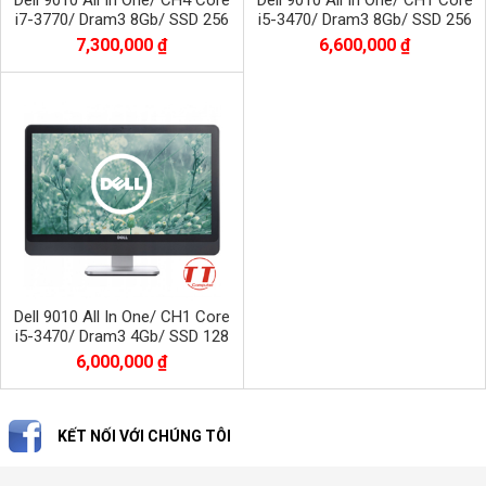
i7-3770/ Dram3 8Gb/ SSD 256
i5-3470/ Dram3 8Gb/ SSD 256
GB/ Màn 23" LED full HD
GB/ Màn 23" LED full HD
7,300,000 ₫
6,600,000 ₫
Dell 9010 All In One/ CH1 Core
i5-3470/ Dram3 4Gb/ SSD 128
GB/ Màn 23" LED full HD
6,000,000 ₫
KẾT NỐI VỚI CHÚNG TÔI