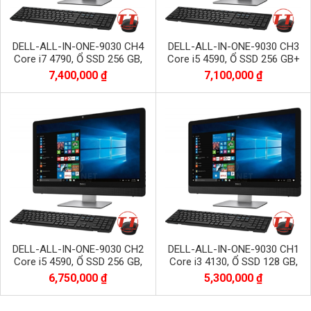
DELL-ALL-IN-ONE-9030 CH4
DELL-ALL-IN-ONE-9030 CH3
Core i7 4790, Ổ SSD 256 GB,
Core i5 4590, Ổ SSD 256 GB+
DDR3 8G, Màn 23-inch LED IPS
HDD500Gb, DDR3 8G, Màn 23-
7,400,000 ₫
7,100,000 ₫
FHD
inch LED IPS FHD
DELL-ALL-IN-ONE-9030 CH2
DELL-ALL-IN-ONE-9030 CH1
Core i5 4590, Ổ SSD 256 GB,
Core i3 4130, Ổ SSD 128 GB,
DDR3 8G, Màn 23-inch LED IPS
DDR3 4G, Màn 23-inch LED IPS
6,750,000 ₫
5,300,000 ₫
FHD
FHD