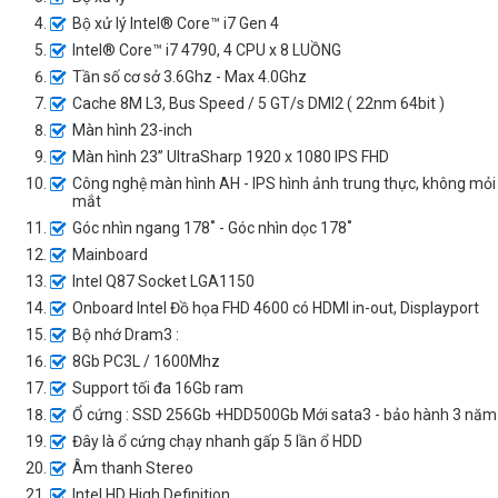
Bộ xử lý Intel® Core™ i7 Gen 4
Intel® Core™ i7 4790, 4 CPU x 8 LUỒNG
Tần số cơ sở 3.6Ghz - Max 4.0Ghz
Cache 8M L3, Bus Speed / 5 GT/s DMI2 ( 22nm 64bit )
Màn hình 23-inch
Màn hình 23” UltraSharp 1920 x 1080 IPS FHD
Công nghệ màn hình AH - IPS hình ảnh trung thực, không mỏi
mắt
Góc nhìn ngang 178˚ - Góc nhìn dọc 178˚
Mainboard
Intel Q87 Socket LGA1150
Onboard Intel Đồ họa FHD 4600 có HDMI in-out, Displayport
Bộ nhớ Dram3 :
8Gb PC3L / 1600Mhz
Support tối đa 16Gb ram
Ổ cứng : SSD 256Gb +HDD500Gb Mới sata3 - bảo hành 3 năm
Đây là ổ cứng chạy nhanh gấp 5 lần ổ HDD
Âm thanh Stereo
Intel HD High Definition