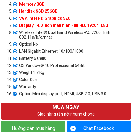
Memory 8GB
Hardisk SSD 256GB
VGA Intel HD Graphics 520
Display 14.0 inch màn hình Full HD, 1920*1080
.
Wireless Intel® Dual Band Wireless-AC 7260. IEEE
802.11a/b/g/n/ac
Optical No
LAN Gigabit Ethernet 10/100/1000
Battery 6 Cells
OS Window® 10 Professional 64Bit
Weight 1.7 Kg
Color Đen
Warranty
Option Mini display port, HDMI, USB 2.0, USB 3.0
MUA NGAY
Giao hàng tận nới nhanh chóng
Hướng dẫn mua hàng
Chat Facebook