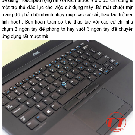
dễ dàng .Touchpad rộng rãi với kích thước 9.6 x 5.3 cm cũng là
một trợ thủ đắc lực cho việc sử dụng máy .Bề mặt chuột mịn
màng độ phản hồi nhanh nhạy giúp các cử chỉ ,thao tác trở nên
linh hoạt . Bạn hoàn toàn có thể thao tác với các cử chỉ như
chụm 2 ngón tay để phóng to hay vuốt 3 ngón tay để chuyên
ứng dụng rất mượt mà