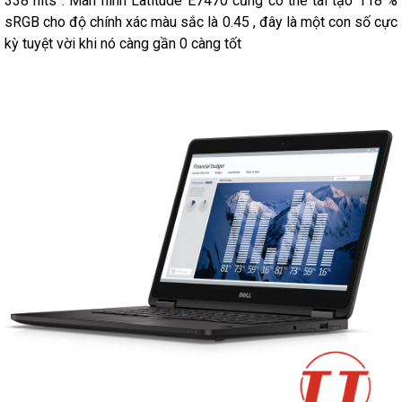
338 nits . Màn hình Latitude E7470 cũng có thể tái tạo 118 %
sRGB cho độ chính xác màu sắc là 0.45 , đây là một con số cực
kỳ tuyệt vời khi nó càng gần 0 càng tốt