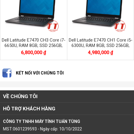
Dell Latitude E7470 CH3 Core i7-
Dell Latitude E7470 CH1 Core i5-
6650U, RAM 8GB, SSD 256GB,
6300U, RAM 8GB, SSD 256GB,
Màn 14.0 inch, 2560*1440 CẢM
màn 14.0 inch FHD 1920x1080
6,800,000 ₫
4,980,000 ₫
ỨNG
KẾT NỐI VỚI CHÚNG TÔI
VỀ CHÚNG TÔI
HỖ TRỢ KHÁCH HÀNG
CÔNG TY TNHH MÁY TÍNH TUẤN TÙNG
MST:0601239593 - Ngày cấp: 10/10/2022