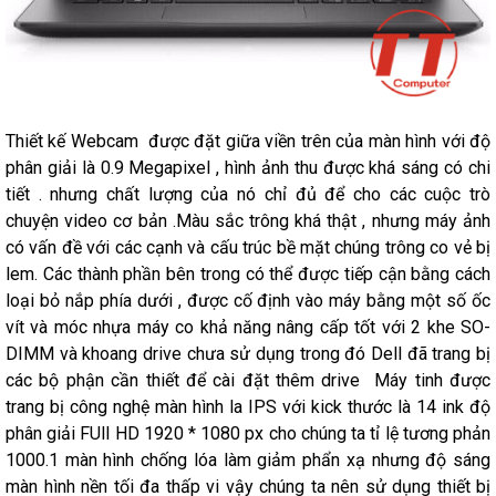
Thiết kế Webcam được đặt giữa viền trên của màn hình với độ
phân giải là 0.9 Megapixel , hình ảnh thu được khá sáng có chi
tiết . nhưng chất lượng của nó chỉ đủ để cho các cuộc trò
chuyện video cơ bản .Màu sắc trông khá thật , nhưng máy ảnh
có vấn đề với các cạnh và cấu trúc bề mặt chúng trông co vẻ bị
lem. Các thành phần bên trong có thể được tiếp cận bằng cách
loại bỏ nắp phía dưới , được cố định vào máy bằng một số ốc
vít và móc nhựa máy co khả năng nâng cấp tốt với 2 khe SO-
DIMM và khoang drive chưa sử dụng trong đó Dell đã trang bị
các bộ phận cần thiết để cài đặt thêm drive Máy tinh được
trang bị công nghệ màn hình la IPS với kick thước là 14 ink độ
phân giải FUll HD 1920 * 1080 px cho chúng ta tỉ lệ tương phản
1000.1 màn hình chống lóa làm giảm phẩn xạ nhưng độ sáng
màn hình nền tối đa thấp vi vậy chúng ta nên sử dụng thiết bị