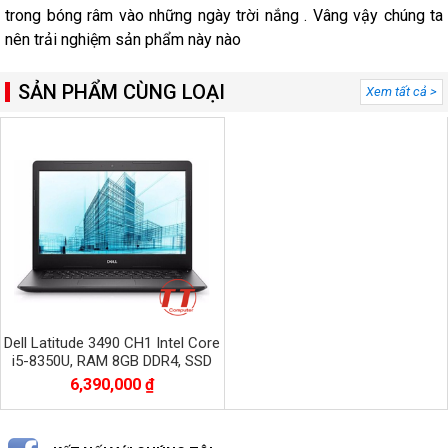
trong bóng râm vào những ngày trời nắng . Vâng vậy chúng ta
nên trải nghiệm sản phẩm này nào
SẢN PHẨM CÙNG LOẠI
Xem tất cả >
Dell Latitude 3490 CH1 Intel Core
i5-8350U, RAM 8GB DDR4, SSD
256GB, Màn 14.0 inch FHD
6,390,000 ₫