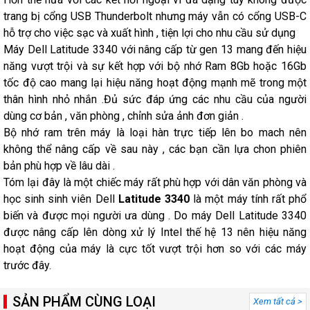
trang bị cổng USB Thunderbolt nhưng máy vẫn có cổng USB-C
hỗ trợ cho việc sạc và xuất hình , tiện lợi cho nhu cầu sử dụng
Máy Dell Latitude 3340 với nâng cấp từ gen 13 mang đến hiệu
năng vượt trội và sự kết hợp với bộ nhớ Ram 8Gb hoặc 16Gb
tốc độ cao mang lại hiệu năng hoạt động mạnh mẽ trong một
thân hình nhỏ nhắn .Đủ sức đáp ứng các nhu cầu của người
dùng cơ bản , văn phòng , chỉnh sửa ảnh đơn giản .
Bộ nhớ ram trên máy là loại hàn trực tiếp lên bo mach nên
không thể nâng cấp về sau này , các bạn cần lựa chon phiên
bản phù hợp về lâu dài .
Tóm lại đây là một chiếc máy rất phù hợp với dân văn phòng và
học sinh sinh viên Dell
Latitude 3340
là một máy tính rất phổ
biến và được mọi người ưa dùng . Do máy Dell Latitude 3340
được nâng cấp lên dòng xử lý Intel thế hệ 13 nên hiệu năng
hoạt động của máy là cực tốt vượt trội hơn so với các máy
trước đây.
SẢN PHẨM CÙNG LOẠI
Xem tất cả >