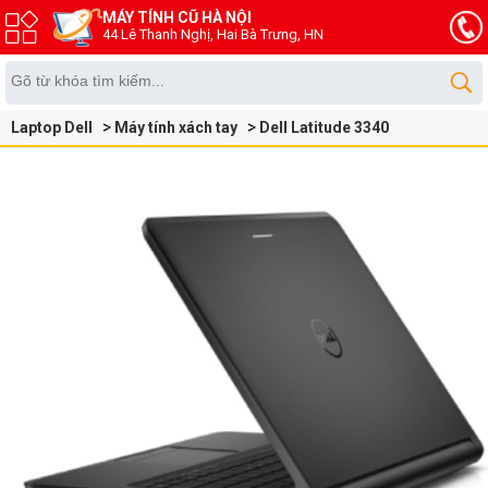
MÁY TÍNH CŨ HÀ NỘI
44 Lê Thanh Nghị, Hai Bà Trưng, HN
Laptop Dell
Máy tính xách tay
Dell Latitude 3340