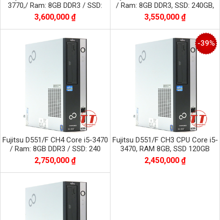
3770,/ Ram: 8GB DDR3 / SSD:
/ Ram: 8GB DDR3, SSD: 240GB,
240GB
VGA K600
3,600,000 ₫
3,550,000 ₫
-39%
Fujitsu D551/F CH4 Core i5-3470
Fujitsu D551/F CH3 CPU Core i5-
/ Ram: 8GB DDR3 / SSD: 240
3470, RAM 8GB, SSD 120GB
2,750,000 ₫
2,450,000 ₫