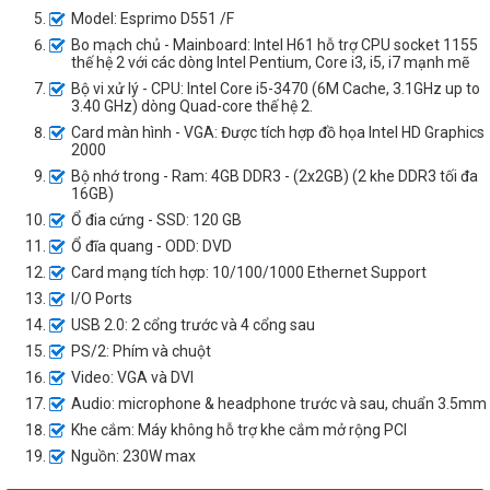
Model: Esprimo D551 /F
Bo mạch chủ - Mainboard: Intel H61 hỗ trợ CPU socket 1155
thế hệ 2 với các dòng Intel Pentium, Core i3, i5, i7 mạnh mẽ
Bộ vi xử lý - CPU: Intel Core i5-3470 (6M Cache, 3.1GHz up to
3.40 GHz) dòng Quad-core thế hệ 2.
Card màn hình - VGA: Được tích hợp đồ họa Intel HD Graphics
2000
Bộ nhớ trong - Ram: 4GB DDR3 - (2x2GB) (2 khe DDR3 tối đa
16GB)
Ổ đia cứng - SSD: 120 GB
Ổ đĩa quang - ODD: DVD
Card mạng tích hợp: 10/100/1000 Ethernet Support
I/O Ports
USB 2.0: 2 cổng trước và 4 cổng sau
PS/2: Phím và chuột
Video: VGA và DVI
Audio: microphone & headphone trước và sau, chuẩn 3.5mm
Khe cắm: Máy không hỗ trợ khe cắm mở rộng PCI
Nguồn: 230W max