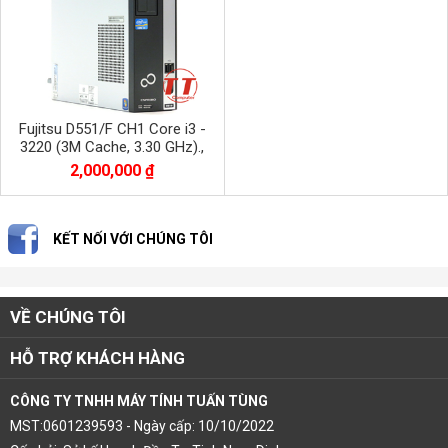
Fujitsu D551/F CH1 Core i3 -
3220 (3M Cache, 3.30 GHz).,
RAM 4GB, SSD120GB
2,000,000 ₫
KẾT NỐI VỚI CHÚNG TÔI
VỀ CHÚNG TÔI
HỖ TRỢ KHÁCH HÀNG
CÔNG TY TNHH MÁY TÍNH TUẤN TÙNG
MST:0601239593 - Ngày cấp: 10/10/2022