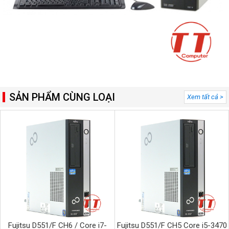
SẢN PHẨM CÙNG LOẠI
Xem tất cả >
Fujitsu D551/F CH6 / Core i7-
Fujitsu D551/F CH5 Core i5-3470