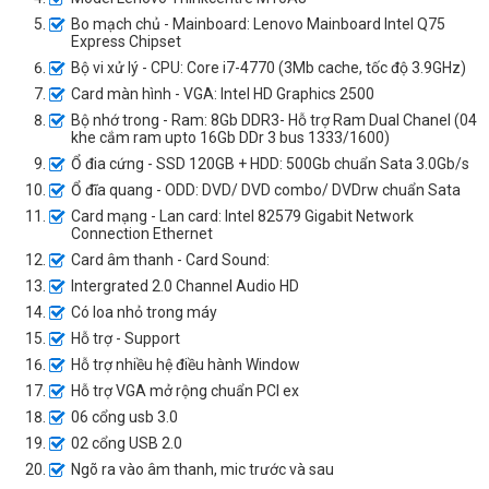
Bo mạch chủ - Mainboard: Lenovo Mainboard Intel Q75
Express Chipset
Bộ vi xử lý - CPU: Core i7-4770 (3Mb cache, tốc độ 3.9GHz)
Card màn hình - VGA: Intel HD Graphics 2500
Bộ nhớ trong - Ram: 8Gb DDR3- Hỗ trợ Ram Dual Chanel (04
khe cắm ram upto 16Gb DDr 3 bus 1333/1600)
Ổ đia cứng - SSD 120GB + HDD: 500Gb chuẩn Sata 3.0Gb/s
Ổ đĩa quang - ODD: DVD/ DVD combo/ DVDrw chuẩn Sata
Card mạng - Lan card: Intel 82579 Gigabit Network
Connection Ethernet
Card âm thanh - Card Sound:
Intergrated 2.0 Channel Audio HD
Có loa nhỏ trong máy
Hỗ trợ - Support
Hỗ trợ nhiều hệ điều hành Window
Hỗ trợ VGA mở rộng chuẩn PCI ex
06 cổng usb 3.0
02 cổng USB 2.0
Ngõ ra vào âm thanh, mic trước và sau