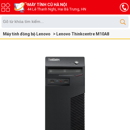
MÁY TÍNH CŨ HÀ NỘI
44 Lê Thanh Nghị, Hai Bà Trưng, HN
Máy tính đồng bộ Lenovo
Lenovo Thinkcentre M10A8