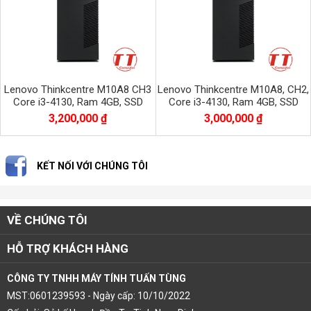
Lenovo Thinkcentre M10A8 CH3
Lenovo Thinkcentre M10A8, CH2,
Core i3-4130, Ram 4GB, SSD
Core i3-4130, Ram 4GB, SSD
120Gb + HDD 500GB
120GB
3,200,000 ₫
3,000,000 ₫
KẾT NỐI VỚI CHÚNG TÔI
VỀ CHÚNG TÔI
HỖ TRỢ KHÁCH HÀNG
CÔNG TY TNHH MÁY TÍNH TUẤN TÙNG
MST:0601239593 - Ngày cấp: 10/10/2022