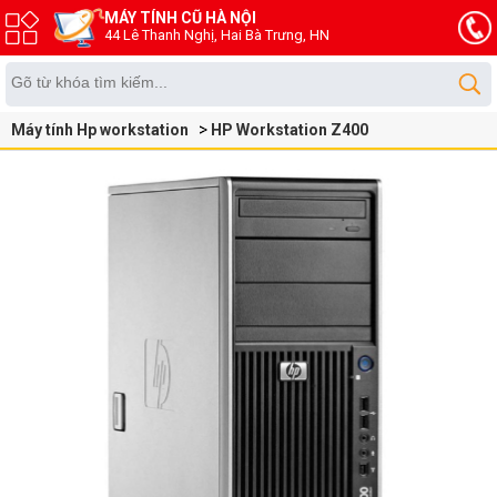
MÁY TÍNH CŨ HÀ NỘI
44 Lê Thanh Nghị, Hai Bà Trưng, HN
Máy tính Hp workstation
HP Workstation Z400