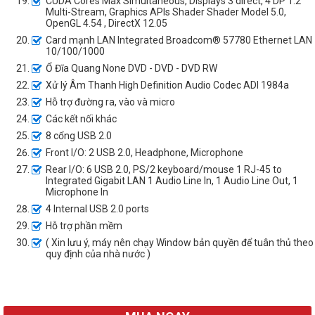
CUDA Cores Max Simultaneous, Displays 3 direct, 4 DP 1.2
Multi-Stream, Graphics APIs Shader Shader Model 5.0,
OpenGL 4.54 , DirectX 12.05
Card mạnh LAN Integrated Broadcom® 57780 Ethernet LAN
10/100/1000
Ổ Đĩa Quang None DVD - DVD - DVD RW
Xử lý Âm Thanh High Definition Audio Codec ADI 1984a
Hỗ trợ đường ra, vào và micro
Các kết nối khác
8 cổng USB 2.0
Front I/O: 2 USB 2.0, Headphone, Microphone
Rear I/O: 6 USB 2.0, PS/2 keyboard/mouse 1 RJ-45 to
Integrated Gigabit LAN 1 Audio Line In, 1 Audio Line Out, 1
Microphone In
4 Internal USB 2.0 ports
Hỗ trợ phần mềm
( Xin lưu ý, máy nên chạy Window bản quyền để tuân thủ theo
quy định của nhà nước )