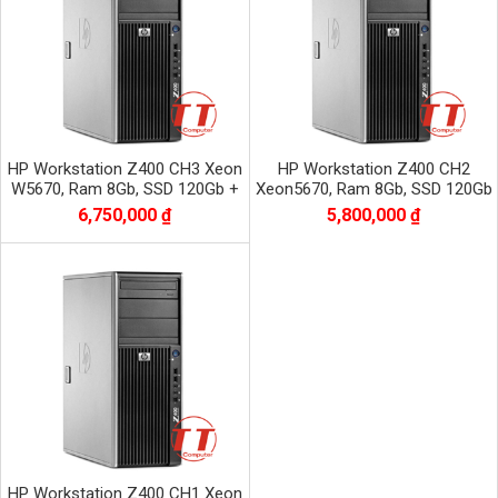
HP Workstation Z400 CH3 Xeon
HP Workstation Z400 CH2
W5670, Ram 8Gb, SSD 120Gb +
Xeon5670, Ram 8Gb, SSD 120Gb
HDD 500Gb, VGA QUADRO K620
+ HDD 500Gb, VGA QUADRO 600
6,750,000 ₫
5,800,000 ₫
HP Workstation Z400 CH1 Xeon