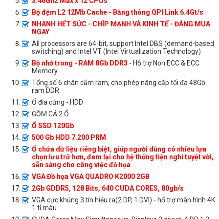
3.46Ghz Max x 12 CPUs
Bộ đệm L2 12Mb Cache - Băng thông QPI Link 6.4Gt/s
NHANH HẾT SỨC - CHÍP MẠNH VÀ KINH TẾ - ĐÁNG MUA
NGAY
All processors are 64-bit, support Intel DBS (demand-based
switching) and Intel VT (Intel Virtualization Technology)
Bộ nhớ trong - RAM 8Gb DDR3
- Hỗ trợ Non ECC & ECC
Memory
Tổng số 6 chân cắm ram, cho phép nâng cấp tối đa 48Gb
ram DDR
Ổ đĩa cứng - HDD
GỒM CẢ 2 Ổ
Ổ SSD 120Gb
500 Gb HDD 7.200 PRM
Ổ chứa dữ liệu riêng biệt, giúp người dùng có nhiều lựa
chọn lưu trữ hơn, đem lại cho hệ thống tiện nghi tuyệt vời,
sẵn sàng cho công việc đồ họa
VGA Đồ họa VGA QUADRO K2000 2GB
2Gb GDDR5, 128 Bits, 640 CUDA CORES, 80gb/s
VGA cực khủng 3 tín hiệu ra(2 DP, 1 DVI) - hổ trợ màn hình 4K
1 tỉ màu