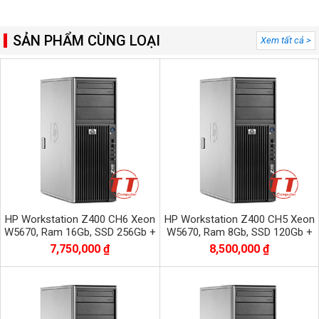
SẢN PHẨM CÙNG LOẠI
Xem tất cả >
HP Workstation Z400 CH6 Xeon
HP Workstation Z400 CH5 Xeon
W5670, Ram 16Gb, SSD 256Gb +
W5670, Ram 8Gb, SSD 120Gb +
HDD 500Gb, VGA QUADRO K620
HDD 500Gb, VGA QUADRO K2000
7,750,000 ₫
8,500,000 ₫