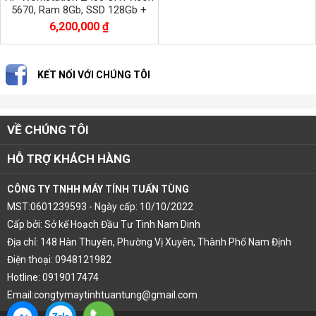
5670, Ram 8Gb, SSD 128Gb +
HDD 500Gb, VGA QUADRO K620
6,200,000 ₫
KẾT NỐI VỚI CHÚNG TÔI
VỀ CHÚNG TÔI
HỖ TRỢ KHÁCH HÀNG
CÔNG TY TNHH MÁY TÍNH TUẤN TÙNG
MST:0601239593 - Ngày cấp: 10/10/2022
Cấp bởi: Sở kế Hoạch Đầu Tư Tinh Nam Dinh
Địa chỉ: 148 Hàn Thuyên, Phường Vị Xuyên, Thành Phố Nam Định
Điện thoại: 0948121982
Hotline: 0919017474
Email:congtymaytinhtuantung@gmail.com