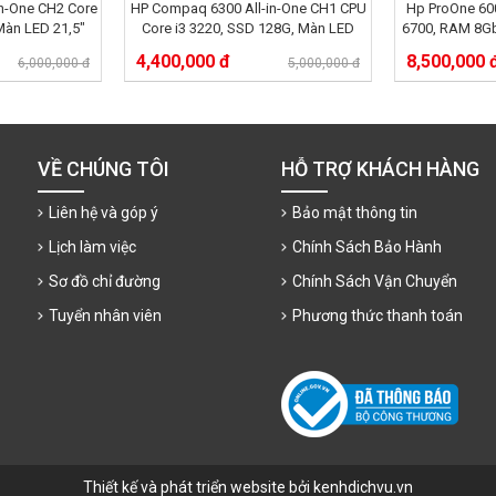
n-One CH2 Core
HP Compaq 6300 All-in-One CH1 CPU
Hp ProOne 600
Màn LED 21,5"
Core i3 3220, SSD 128G, Màn LED
6700, RAM 8G
M HDD 250G
21,5" FHD, Dram 4Gb
HDD 500 GB
4,400,000 đ
8,500,000 
6,000,000 đ
5,000,000 đ
VỀ CHÚNG TÔI
HỖ TRỢ KHÁCH HÀNG
Liên hệ và góp ý
Bảo mật thông tin
Lịch làm việc
Chính Sách Bảo Hành
Sơ đồ chỉ đường
Chính Sách Vận Chuyển
Tuyển nhân viên
Phương thức thanh toán
Thiết kế và phát triển website bởi kenhdichvu.vn