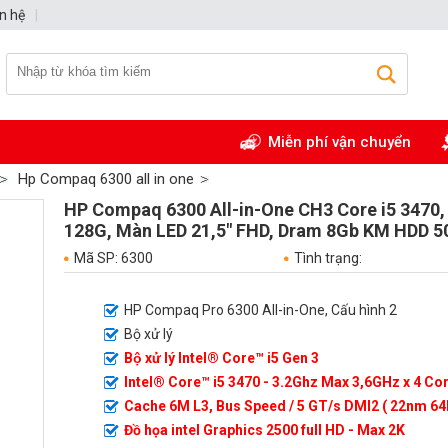
n hệ
|
Miễn phí vận chuyển
Hp Compaq 6300 all in one
HP Compaq 6300 All-in-One CH3 Core i5 3470
128G, Màn LED 21,5" FHD, Dram 8Gb KM HDD 
Mã SP: 6300
Tình trạng:
HP Compaq Pro 6300 All-in-One, Cấu hình 2
Bộ xử lý
Bộ xử lý Intel® Core™ i5 Gen 3
Intel® Core™ i5 3470 - 3.2Ghz Max 3,6GHz x 4 Co
Cache 6M L3, Bus Speed / 5 GT/s DMI2 ( 22nm 64bi
Đồ họa intel Graphics 2500 full HD - Max 2K