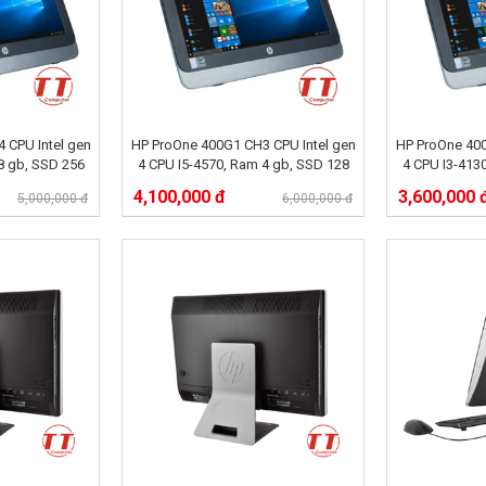
 CPU Intel gen
HP ProOne 400G1 CH3 CPU Intel gen
HP ProOne 400
8 gb, SSD 256
4 CPU I5-4570, Ram 4 gb, SSD 128
4 CPU I3-413
GB,
4,100,000 đ
3,600,000 
5,000,000 đ
6,000,000 đ