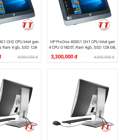
G1 CH2 CPU Intel gen
HP ProOne 400G1 CH1 CPU Intel gen
0, Ram 4 gb, SSD 128
4 CPU G1820T, Ram 4gb, SSD 128 GB,
GB,
đ
3,300,000 đ
4,000,000 đ
4,000,000 đ