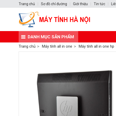
Trang chủ
|
Sơ đồ chỉ đường
|
Giới thiệu
|
Tin tức
|
Liê
DANH MỤC SẢN PHẨM
Trang chủ
Máy tính all in one
Máy tính all in one hp