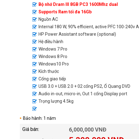
Bộ nhớ Dram III 8GB PC3 1600Mhz dual
Supports Ram tối đa 16Gb
Nguồn AC
Internal 180 W, 90% efficient, active PFC 100-240v 
HP Power Assistant software (optional)
Hệ điều hành
Windows 7 Pro
Windows 8 Pro
Windows10 Pro
Kích thước
Cổng giao tiếp
USB 3.0 + USB 2.0 + 02 cổng PS2, Ổ Quang DVD
Audio in-out, micro-in, Out 1 cổng Display port
Trọng lượng 4.5kg
Bảo hành: 1 năm
Giá bán:
6,000,000 VNĐ