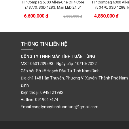
HP Compaq 6300 All-in-One CH4 Core
HP Compaq 6300 All-i
i7 3770, SSD 128G, Màn LED 21,5"
i5 3470, SSD 128G, 
FHD, Dram 8Gb KM HDD 500G
FHD, Dram 4Gb K
6,600,000 đ
4,850,000 đ
8,000,000 đ
THÔNG TIN LIÊN HỆ
CÔNG TY TNHH MÁY TÍNH TUẤN TÙNG
MST:0601239593 - Ngày cấp: 10/10/2022
Cấp bởi: Sở kế Hoạch Đầu Tư Tinh Nam Dinh
Địa chỉ: 148 Hàn Thuyên, Phường Vị Xuyên, Thành Phố Nam
Định
Điện thoại: 0948121982
Hotline: 0919017474
Email:congtymaytinhtuantung@gmail.com