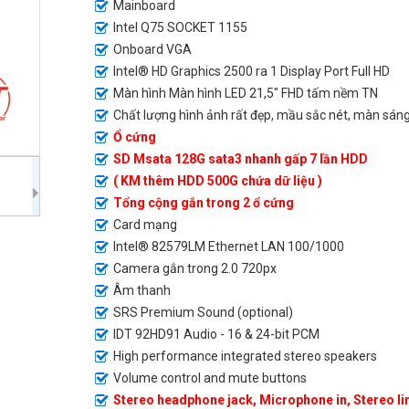
Mainboard
Intel Q75 SOCKET 1155
Onboard VGA
Intel® HD Graphics 2500 ra 1 Display Port Full HD
Màn hình Màn hình LED 21,5" FHD tấm nềm TN
Chất lượng hình ảnh rất đẹp, mầu sắc nét, màn sán
Ổ cứng
SD Msata 128G sata3 nhanh gấp 7 lần HDD
( KM thêm HDD 500G chứa dữ liệu )
Tổng cộng gắn trong 2 ổ cứng
Card mạng
Intel® 82579LM Ethernet LAN 100/1000
Camera gắn trong 2.0 720px
Âm thanh
SRS Premium Sound (optional)
IDT 92HD91 Audio - 16 & 24-bit PCM
High performance integrated stereo speakers
Volume control and mute buttons
Stereo headphone jack, Microphone in, Stereo li