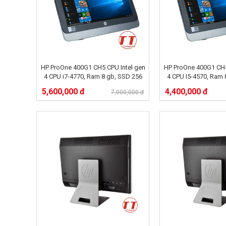
HP ProOne 400G1 CH5 CPU Intel gen
HP ProOne 400G1 CH4
4 CPU i7-4770, Ram 8 gb, SSD 256
4 CPU I5-4570, Ram 
GB,
GB,
5,600,000 đ
4,400,000 đ
7,000,000 đ