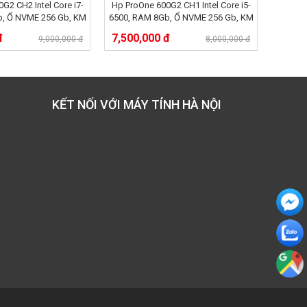
G2 CH2 Intel Core i7-
Hp ProOne 600G2 CH1 Intel Core i5-
b, Ổ NVME 256 Gb, KM
6500, RAM 8Gb, Ổ NVME 256 Gb, KM
 I Màn hình 22 INC
HDD 500 GB I Màn hình 22 INC
đ
7,500,000 đ
9,000,000 đ
8,000,000 đ
KẾT NỐI VỚI MÁY TÍNH HÀ NỘI