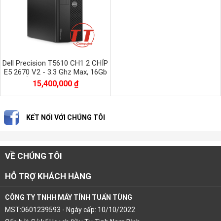
Dell Precision T5610 CH1 2 CHÍP
E5 2670 V2 - 3.3 Ghz Max, 16Gb
DDR3, Ổ SSD - 256 Gb+HDD500G
15,400,000 ₫
KẾT NỐI VỚI CHÚNG TÔI
VỀ CHÚNG TÔI
HỖ TRỢ KHÁCH HÀNG
CÔNG TY TNHH MÁY TÍNH TUẤN TÙNG
MST:0601239593 - Ngày cấp: 10/10/2022