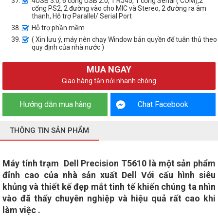
4USB 3.0, 6 cổng USB 2.0, 1 RJ45, 1 cổng Serial ( COM),2
cổng PS2, 2 đường vào cho MIC và Stereo, 2 đường ra âm
thanh, Hỗ trợ Parallel/ Serial Port
Hỗ trợ phần mềm
( Xin lưu ý, máy nên chạy Window bản quyền để tuân thủ theo
quy định của nhà nước )
MUA NGAY
Giao hàng tận nới nhanh chóng
Hướng dẫn mua hàng
Chat Facebook
THÔNG TIN SẢN PHẨM
Máy tính trạm Dell Precision T5610
là một sản phẩm
đỉnh cao của nhà sản xuất Dell Với cấu hình siêu
khủng và thiết kế đẹp mắt tinh tế khiến chúng ta nhìn
vào đã thấy chuyên nghiệp và hiệu quả rất cao khi
làm việc .