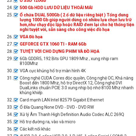
Ổ SSD 120Gb
500 Gb HDD LƯU DỮ LIỆU THOẢI MÁI
Ổ chứa DUAL 500Gb ( 2 ổ dữ liệu riêng biệt ) Tổng dung
lượng 1000 Gb giúp người dùng có nhiều lựa chọn lưu trữ
hơn,như chạy độc lập hoặc RAID đem lại cho hệ thống tiện
nghi tuyệt vời, sẵn sàng cho công việc đồ họa
VGA Đồ họa
GEFORCE GTX 1060 TI - RAM 6Gb
TUYỆT VỜI CHO DỰNG PHIM VÀ ĐỒ HỌA
6Gb GDDR5, 192 Bits GPU 1809 Mhz , xung nhịp ram
8100Mhz
VGA cực khủng hổ trợ màn hình 4K
Công nghệ CUDA Cores độc quyền, Công nghệ OC, Khả năng
Boost đến 1800 Mhz, hỗ trợ DirectX 12, Công nghệ DVI
DualLinks chuẩn PCIE 3.0 xung nhịp bộ nhớ 8100 Mhz nhanh
khủng khiếp.
Card mạnh LAN Intel 82579 Gigabit Ethernet
Ổ Đĩa Quang None DVD - DVD - DVD RW
Xử lý Âm Thanh High Definition Audio Codec ALC 269Q
Hỗ trợ đường ra, vào và micro
Các kết nối khác