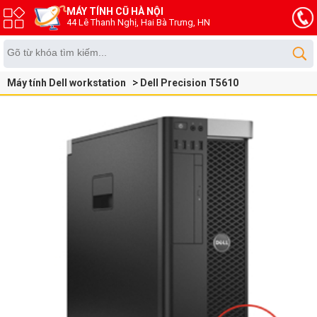
MÁY TÍNH CŨ HÀ NỘI
44 Lê Thanh Nghị, Hai Bà Trưng, HN
Máy tính Dell workstation
Dell Precision T5610