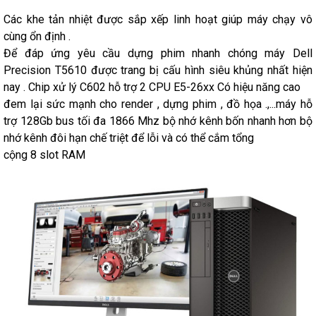
Các khe tản nhiệt được sắp xếp linh hoạt giúp máy chạy vô
cùng ổn định .
Để đáp ứng yêu cầu dựng phim nhanh chóng máy Dell
Precision T5610 được trang bị cấu hình siêu khủng nhất hiện
nay . Chip xử lý C602 hỗ trợ 2 CPU E5-26xx Có hiệu năng cao
đem lại sức mạnh cho render , dựng phim , đồ họa .,...máy hỗ
trợ 128Gb bus tối đa 1866 Mhz bộ nhớ kênh bốn nhanh hơn bộ
nhớ kênh đôi hạn chế triệt để lỗi và có thể cắm tổng
cộng 8 slot RAM