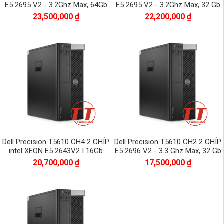
E5 2695 V2 - 3.2Ghz Max, 64Gb
E5 2695 V2 - 3.2Ghz Max, 32 Gb
DDR3 - Ổ SSD 250Gb+2000G
DDR3 - Hỗ trợ ECC, Ổ SSD 240Gb
23,500,000 ₫
22,200,000 ₫
Dell Precision T5610 CH4 2 CHÍP
Dell Precision T5610 CH2 2 CHÍP
intel XEON E5 2643V2 I 16Gb
E5 2696 V2 - 3.3 Ghz Max, 32 Gb
ECC-R I SSD 240Gb + HDD
DDR3 Ổ SSD - 250 Gb, 1Tb HDD
20,700,000 ₫
17,500,000 ₫
2000Gb I