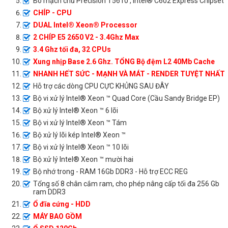
Bo mạch chủ Precision T5610 , Intel® C602 Express Chipset
CHÍP - CPU
DUAL Intel® Xeon® Processor
2 CHÍP E5 2650 V2 - 3.4Ghz Max
3.4 Ghz tối đa, 32 CPUs
Xung nhịp Base 2.6 Ghz. TỔNG Bộ đệm L2 40Mb Cache
NHANH HẾT SỨC - MẠNH VÀ MÁT - RENDER TUYỆT NHẤT
Hỗ trợ các dòng CPU CỰC KHỦNG SAU ĐÂY
Bộ vi xử lý Intel® Xeon ™ Quad Core (Cầu Sandy Bridge EP)
Bộ xử lý Intel® Xeon ™ 6 lõi
Bộ vi xử lý Intel® Xeon ™ Tám
Bộ xử lý lõi kép Intel® Xeon ™
Bộ vi xử lý Intel® Xeon ™ 10 lõi
Bộ xử lý Intel® Xeon ™ mười hai
Bộ nhớ trong - RAM 16Gb DDR3 - Hỗ trợ ECC REG
Tổng số 8 chân cắm ram, cho phép nâng cấp tối đa 256 Gb
ram DDR3
Ổ đĩa cứng - HDD
MÁY BAO GỒM