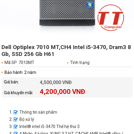
Dell Optiplex 7010 MT,CH4 Intel i5-3470, Dram3 8
Gb, SSD 256 Gb H61
Mã SP: 7010MT
Tình trạng:
Bảo hành: 2 năm
Giá bán:
4,500,000 VNĐ
4,200,000 VNĐ
Giá khuyến mãi:
Thông tin sản phẩm
Bộ xử lý
Intel® intel i5-3470 Thế hệ thứ 3
4 Nhân, 4 luồng, XUNG 3.2 HZ, CACHE 6MB Intel® vPro /