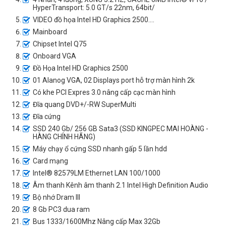
HyperTransport: 5.0 GT/s 22nm, 64bit/
VIDEO đồ họa Intel HD Graphics 2500....
Mainboard
Chipset Intel Q75
Onboard VGA
Đồ Họa Intel HD Graphics 2500
01 Alanog VGA, 02 Displays port hỗ trợ màn hình 2k
Có khe PCI Expres 3.0 nâng cấp cạc màn hình
Đĩa quang DVD+/-RW SuperMulti
Đĩa cứng
SSD 240 Gb/ 256 GB Sata3 (SSD KINGPEC MAI HOÀNG -
HÀNG CHÍNH HÃNG)
Máy chạy ổ cứng SSD nhanh gấp 5 lần hdd
Card mạng
Intel® 82579LM Ethernet LAN 100/1000
Âm thanh Kênh âm thanh 2.1 Intel High Definition Audio
Bộ nhớ Dram III
8 Gb PC3 dua ram
Bus 1333/1600Mhz Nâng cấp Max 32Gb