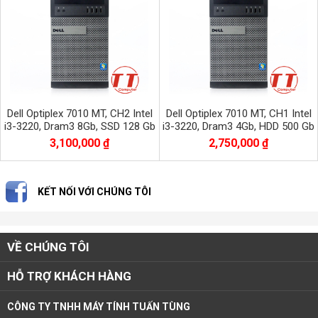
Dell Optiplex 7010 MT, CH2 Intel
Dell Optiplex 7010 MT, CH1 Intel
i3-3220, Dram3 8Gb, SSD 128 Gb
i3-3220, Dram3 4Gb, HDD 500 Gb
H61
H61
3,100,000 ₫
2,750,000 ₫
KẾT NỐI VỚI CHÚNG TÔI
VỀ CHÚNG TÔI
HỖ TRỢ KHÁCH HÀNG
CÔNG TY TNHH MÁY TÍNH TUẤN TÙNG