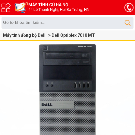
MÁY TÍNH CŨ HÀ NỘI
44 Lê Thanh Nghị, Hai Bà Trưng, HN
Máy tính đồng bộ Dell
Dell Optiplex 7010 MT