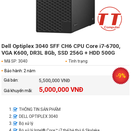
Dell Optiplex 3040 SFF CH6 CPU Core i7-6700,
VGA K600, DR3L 8Gb, SSD 256G + HDD 500G
Mã SP: 3040
Tình trạng:
Bảo hành: 2 năm
-9%
Giá bán:
5,500,000 VNĐ
5,000,000 VNĐ
Giá khuyến mãi:
THÔNG TIN SẢN PHẨM
DELL OPTIPLEX 3040
Bộ xử lý
Bộ xử lý Intel® Core™ i7 thế hệ thứ 6 Skylake