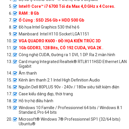
Intel® Core™ i7 6700 Tối đa Max 4,0 GHz x 4 Cores.
RAM : 8 Gb
Ổ Cứng : SSD 256 Gb + HDD 500 Gb
Đồ họa Intel Graphics 530 thế hệ 6
Mainboard Intel H110 Socket LGA1151
VGA QUADRO K600 - ĐỒ HỌA KIẾN TRÚC 3D
1Gb GDDR3, 128 Bits, CÓ 192 CUDA, VGA 2K .
Công nghệ CUDA, Đường ra 1 DVI, 1 DP. Ra 2 màn hình
Card mạng Integrated Realtek® RTL8111HSD Ethernet LAN
Gigabit
Âm thanh
Kênh âm thanh 2.1 Intel High Definition Audio
Nguồn Dell 80PLUS 90v - 240v / 180w siêu tiết kiệm điện
Case kiểu dáng đẹp, thời trang
Hỗ trợ hệ điều hành
Windows 10 Famille / Professionnel 64 bits / Windows 8.1
Standard, Pro 64 bits
Microsoft® Windows 7® Professionnel SP1 (32/64 bits)
Ubuntu®