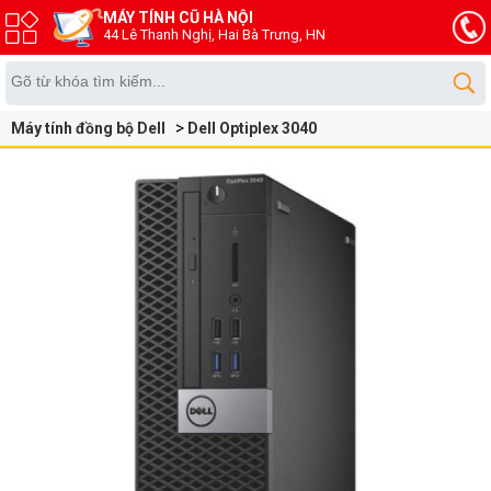
MÁY TÍNH CŨ HÀ NỘI
44 Lê Thanh Nghị, Hai Bà Trưng, HN
Máy tính đồng bộ Dell
Dell Optiplex 3040