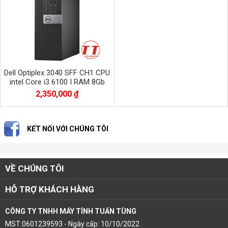
Dell Optiplex 3040 SFF CH1 CPU
intel Core i3 6100 I RAM 8Gb
PC3L I SSD 128Gb
2,350,000 ₫
KẾT NỐI VỚI CHÚNG TÔI
VỀ CHÚNG TÔI
HỖ TRỢ KHÁCH HÀNG
CÔNG TY TNHH MÁY TÍNH TUẤN TÙNG
MST:0601239593 - Ngày cấp: 10/10/2022