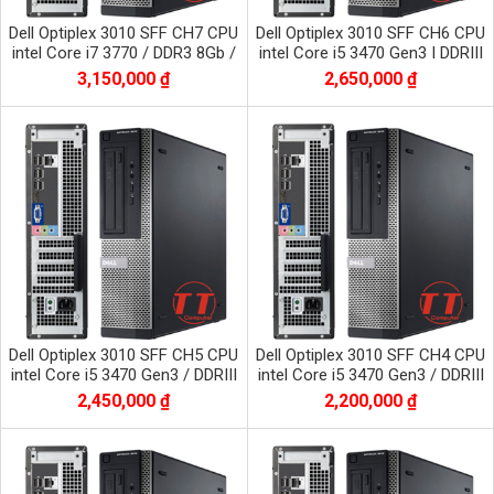
Dell Optiplex 3010 SFF CH7 CPU
Dell Optiplex 3010 SFF CH6 CPU
intel Core i7 3770 / DDR3 8Gb /
intel Core i5 3470 Gen3 I DDRIII
SSD 256 Gb
8Gb I SSD 256Gb I HDMI I DVD I
3,150,000 ₫
2,650,000 ₫
Dell Optiplex 3010 SFF CH5 CPU
Dell Optiplex 3010 SFF CH4 CPU
intel Core i5 3470 Gen3 / DDRIII
intel Core i5 3470 Gen3 / DDRIII
8Gb / SSD 120Gb / HDMI
4Gb / HDD 500Gb / HDMI
2,450,000 ₫
2,200,000 ₫