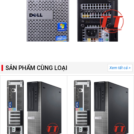
SẢN PHẨM CÙNG LOẠI
Xem tất cả >