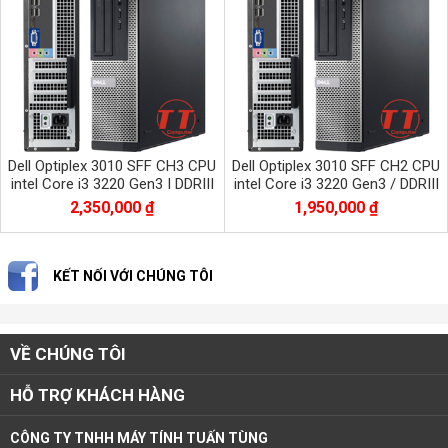
Dell Optiplex 3010 SFF CH3 CPU
Dell Optiplex 3010 SFF CH2 CPU
intel Core i3 3220 Gen3 I DDRIII
intel Core i3 3220 Gen3 / DDRIII
8Gb I SSD 256Gb I HDMI I DVD
4Gb / SSD 128Gb / HDMI
2,350,000 ₫
1,950,000 ₫
KẾT NỐI VỚI CHÚNG TÔI
VỀ CHÚNG TÔI
HỖ TRỢ KHÁCH HÀNG
CÔNG TY TNHH MÁY TÍNH TUẤN TÙNG