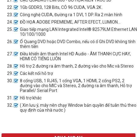
CẠC QUADRO FEMI 600 - ĐỒ HỌA KIẾN TRÚC 3D
1Gb GDDR3, 128 Bits, CÓ 96 CUDA, VGA 2K .
Công nghệ CUDA, Đường ra 1 DVI, 1 DP. Ra 2 màn hình
ĐỒ HỌA ADOBE PREMIEME, AFTER EFECT, LUMION...
Giao tiếp mạng LAN Integrated Intel® 82579LM Ethernet LAN
10/100/1000
Ổ Quang DVD hoặc DVD Combo, nếu có ổ Ghi DVD không tính
thêm tiền
Điều khiển âm thanh Intel HD Audio - ÂM THANH CỰC HAY,
HDMI CÓ TIẾNG LUÔN
Hỗ trợ 2 đường ra âm thanh, 2 đường vào cho Mic và Stereo
Các kết nối hỗ trợ
8 cổng USB, 1 RJ45, 1 cổng VGA, 1 HDMI, 2 cổng PS2, 2
đường vào cho MIC và Stereo, 2 đường ra âm thanh, Hỗ trợ
Parallel/ Serial Port
Hỗ trợ khác
( Xin lưu ý, máy nên chạy Window bản quyền để tuân thủ theo
quy định của nhà nước )