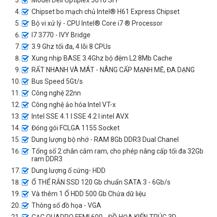
Model Dell Optiplex 3010 SFF
Chipset bo mạch chủ Intel® H61 Express Chipset
Bộ vi xử lý - CPU Intel® Core i7 ® Processor
I7 3770 - IVY Bridge
3.9 Ghz tối đa, 4 lõi 8 CPUs
Xung nhịp BASE 3.4Ghz bộ đệm L2 8Mb Cache
RẤT NHANH VÀ MÁT - NÂNG CẤP MẠNH MẼ, ĐA DẠNG
Bus Speed 5Gt/s
Công nghệ 22nn
Công nghệ ảo hóa Intel VT-x
Intel SSE 4.1 I SSE 4.2 I intel AVX
Đóng gói FCLGA 1155 Socket
Dung lượng bộ nhớ - RAM 8Gb DDR3 Dual Chanel
Tổng số 2 chân cắm ram, cho phép nâng cấp tối đa 32Gb
ram DDR3
Dung lượng ổ cứng- HDD
Ổ THỂ RẮN SSD 120 Gb chuẩn SATA 3 - 6Gb/s
Và thêm 1 Ổ HDD 500 Gb Chứa dữ liệu
Thông số đồ họa - VGA